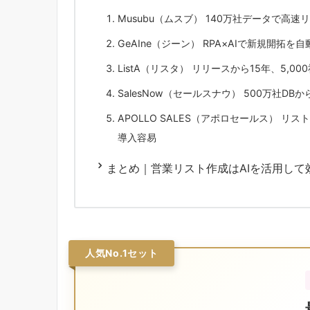
Musubu（ムスブ） 140万社データで高
GeAIne（ジーン） RPA×AIで新規開拓
ListA（リスタ） リリースから15年、5,0
SalesNow（セールスナウ） 500万社D
APOLLO SALES（アポロセールス） 
導入容易
まとめ｜営業リスト作成はAIを活用して
人気No.1セット