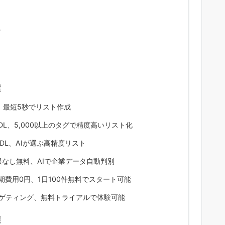
か
選
！最短5秒でリスト作成
料DL、5,000以上のタグで精度高いリスト化
無料DL、AIが選ぶ高精度リスト
間制限なし無料、AIで企業データ自動判別
索初期費用0円、1日100件無料でスタート可能
度ターゲティング、無料トライアルで体験可能
選