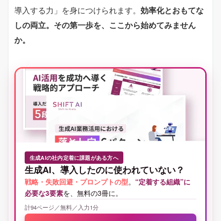
導入する力」を身につけられます。
効率化とおもてな
しの両立。その第一歩を、ここから始めてみません
か。
生成AIの社内定着に課題がある方へ
生成AI、導入したのに使われていない？
戦略・失敗回避・プロンプトの型
。
“定着する組織”に
必要な3要素
を、無料の3冊に。
計94ページ／無料／入力1分