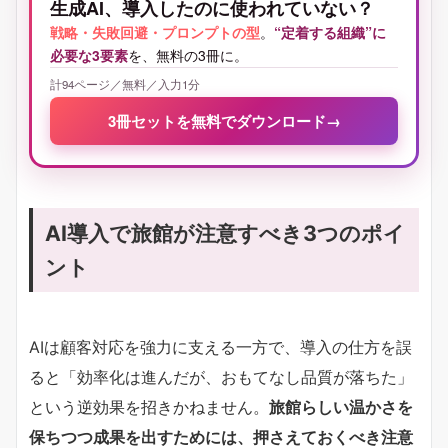
生成AI、導入したのに使われていない？
戦略・失敗回避・プロンプトの型
。
“定着する組織”に
必要な3要素
を、無料の3冊に。
計94ページ／無料／入力1分
3冊セットを無料でダウンロード
→
AI導入で旅館が注意すべき3つのポイ
ント
AIは顧客対応を強力に支える一方で、導入の仕方を誤
ると「効率化は進んだが、おもてなし品質が落ちた」
という逆効果を招きかねません。
旅館らしい温かさを
保ちつつ成果を出すためには、押さえておくべき注意