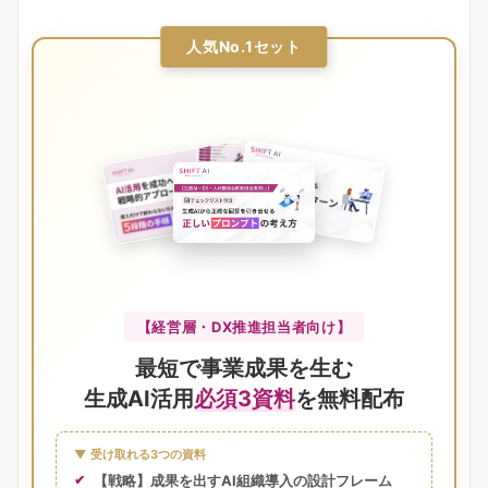
人気No.1セット
【経営層・DX推進担当者向け】
最短で事業成果を生む
生成AI活用
必須3資料
を無料配布
▼ 受け取れる3つの資料
【戦略】成果を出すAI組織導入の設計フレーム