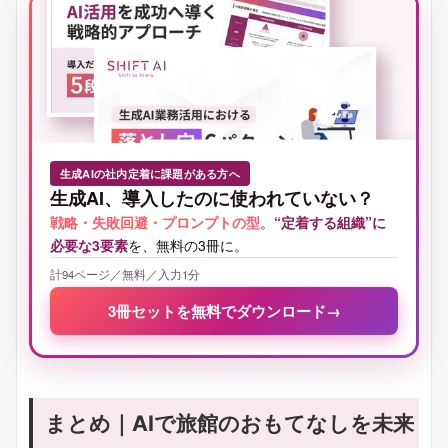
生成AIの社内定着に課題がある方へ
生成AI、導入したのに使われていない？
戦略・失敗回避・プロンプトの型
。
“定着する組織”に
必要な3要素
を、無料の3冊に。
計94ページ／無料／入力1分
3冊セットを無料でダウンロード
→
まとめ｜AIで旅館のおもてなしを未来