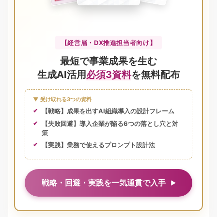
【経営層・DX推進担当者向け】
最短で事業成果を生む
生成AI活用
必須3資料
を無料配布
▼ 受け取れる3つの資料
【戦略】成果を出すAI組織導入の設計フレーム
【失敗回避】導入企業が陥る6つの落とし穴と対
策
【実践】業務で使えるプロンプト設計法
戦略・回避・実践を一気通貫で入手