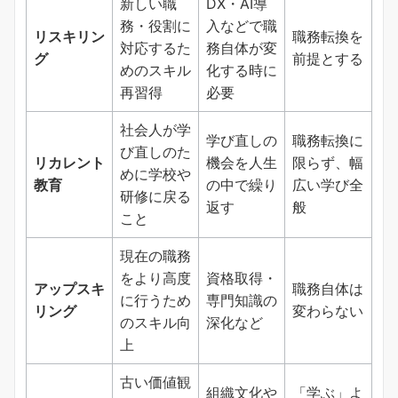
新しい職
DX・AI導
務・役割に
入などで職
リスキリン
職務転換を
対応するた
務自体が変
グ
前提とする
めのスキル
化する時に
再習得
必要
社会人が学
学び直しの
職務転換に
び直しのた
リカレント
機会を人生
限らず、幅
めに学校や
教育
の中で繰り
広い学び全
研修に戻る
返す
般
こと
現在の職務
をより高度
資格取得・
アップスキ
職務自体は
に行うため
専門知識の
リング
変わらない
のスキル向
深化など
上
古い価値観
組織文化や
「学ぶ」よ