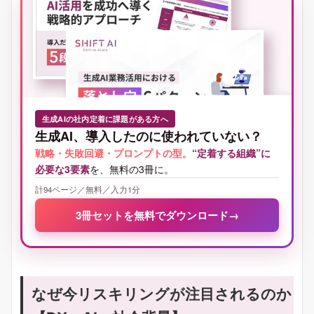
生成AIの社内定着に課題がある方へ
生成AI、導入したのに使われていない？
戦略・失敗回避・プロンプトの型
。
“定着する組織”に
必要な3要素
を、無料の3冊に。
計94ページ／無料／入力1分
3冊セットを無料でダウンロード
→
なぜ今リスキリングが注目されるのか