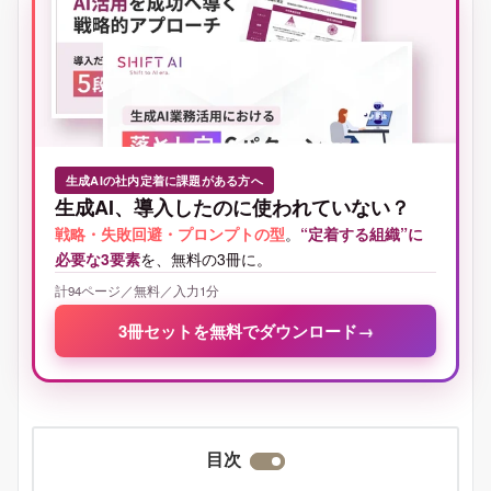
生成AIの社内定着に課題がある方へ
生成AI、導入したのに使われていない？
戦略・失敗回避・プロンプトの型
。
“定着する組織”に
必要な3要素
を、無料の3冊に。
計94ページ／無料／入力1分
3冊セットを無料でダウンロード
→
目次