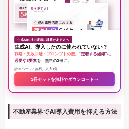
生成AIの社内定着に課題がある方へ
生成AI、導入したのに使われていない？
戦略・失敗回避・プロンプトの型
。
“定着する組織”に
必要な3要素
を、無料の3冊に。
計94ページ／無料／入力1分
3冊セットを無料でダウンロード
→
不動産業界でAI導入費用を抑える方法