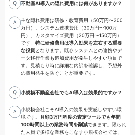
不動産AI導入の隠れ費用には何がありますか？
Q
主な隠れ費用は研修・教育費用（50万円〜200
A
万円）、システム連携費用（30万円〜100万
円）、カスタマイズ費用（20万円〜150万円）
です。
特に研修費用は導入効果を左右する重要
な投資
となります。既存システムとの連携やデ
ータ移行作業も追加費用が発生しやすい項目で
す。見積もり時に詳細な内訳を確認し、予想外
の費用発生を防ぐことが重要です。
小規模不動産会社でもAI導入は効果的ですか？
Q
小規模会社こそAI導入の効果を実感しやすい環
A
境です。
月額3万円程度の査定ツールでも年間
100時間以上の業務時間を削減
できます。限られ
た人員で多様な業務をこなす小規模会社では、