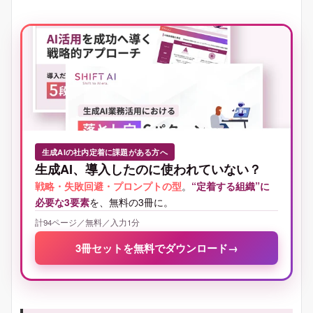
生成AIの社内定着に課題がある方へ
生成AI、導入したのに使われていない？
戦略・失敗回避・プロンプトの型
。
“定着する組織”に
必要な3要素
を、無料の3冊に。
計94ページ／無料／入力1分
3冊セットを無料でダウンロード
→