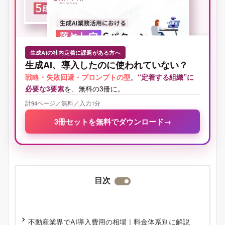
生成AIの社内定着に課題がある方へ
生成AI、導入したのに使われていない？
戦略・失敗回避・プロンプトの型
。
“定着する組織”に
必要な3要素
を、無料の3冊に。
計94ページ／無料／入力1分
3冊セットを無料でダウンロード
→
目次
不動産業界でAI導入費用の相場｜料金体系別に解説