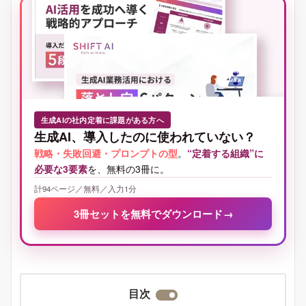
生成AIの社内定着に課題がある方へ
生成AI、導入したのに使われていない？
戦略・失敗回避・プロンプトの型
。
“定着する組織”に
必要な3要素
を、無料の3冊に。
計94ページ／無料／入力1分
3冊セットを無料でダウンロード
→
目次