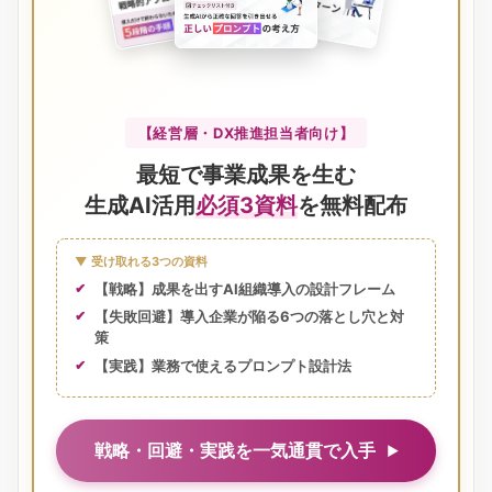
【経営層・DX推進担当者向け】
最短で事業成果を生む
生成AI活用
必須3資料
を無料配布
▼ 受け取れる3つの資料
【戦略】成果を出すAI組織導入の設計フレーム
【失敗回避】導入企業が陥る6つの落とし穴と対
策
【実践】業務で使えるプロンプト設計法
戦略・回避・実践を一気通貫で入手