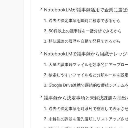
NotebookLMが議事録活用で企業に選
過去の決定事項を瞬時に検索できるから
50件以上の議事録を一括分析できるから
類似議論の履歴を自動で発見できるから
NotebookLMで議事録から組織ナレッ
大量の議事録ファイルを効率的にアップロ
検索しやすいファイル名と分類ルールを設
Google Drive連携で継続的な蓄積システ
議事録から決定事項と未解決課題を抽出
過去の決定事項を時系列で整理して表示さ
未解決の課題を優先度順にリストアップさ