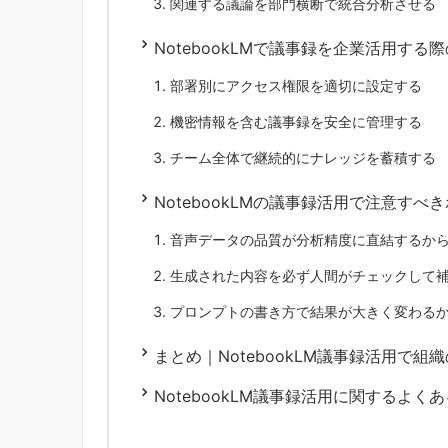
関連する議論を部門横断で統合分析させる
NotebookLMで議事録を企業活用す
部署別にアクセス権限を適切に設定する
機密情報を含む議事録を安全に管理する
チーム全体で継続的にナレッジを蓄積する
NotebookLMの議事録活用で注意すべ
音声データの品質が分析精度に直結するか
生成された内容を必ず人間がチェックして
プロンプトの書き方で結果が大きく変わる
まとめ｜NotebookLM議事録活用で
NotebookLM議事録活用に関するよく