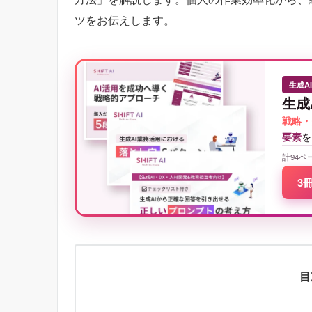
ツをお伝えします。
生成A
生成
戦略・
要素
を
計94ペ
3
目