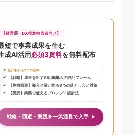
【経営層・DX推進担当者向け】
最短で事業成果を生む
生成AI活用
必須3資料
を無料配布
▼ 受け取れる3つの資料
【戦略】成果を出すAI組織導入の設計フレーム
【失敗回避】導入企業が陥る6つの落とし穴と対策
【実践】業務で使えるプロンプト設計法
戦略・回避・実践を一気通貫で入手