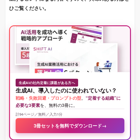
ひご覧ください。
生成AIの社内定着に課題がある方へ
生成AI、導入したのに使われていない？
戦略・失敗回避・プロンプトの型
。
“定着する組織”に
必要な3要素
を、無料の3冊に。
計94ページ／無料／入力1分
3冊セットを無料でダウンロード
→