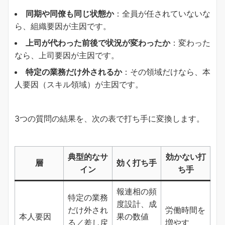
​同期や同僚も同じ状態か​
​：全員が任されていないな
ら、組織要因が主因です。
​上司が代わった前後で状況が変わったか​
​：変わった
なら、上司要因が主因です。
​特定の業務だけ外されるか​
​：その領域だけなら、本
人要因（スキル領域）が主因です。
3つの質問の結果を、次の表で打ち手に変換します。
典型的なサ
効かない打
層
効く打ち手
イン
ち手
報連相の頻
特定の業務
度設計、成
だけ外され
労働時間を
本人要因
果の数値
る／差し戻
増やす