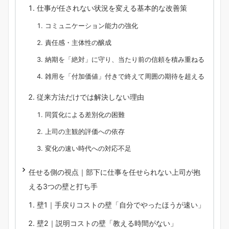
仕事が任されない状況を変える基本的な改善策
コミュニケーション能力の強化
責任感・主体性の醸成
納期を「絶対」に守り、当たり前の信頼を積み重ねる
雑用を「付加価値」付きで終えて周囲の期待を超える
従来方法だけでは解決しない理由
同質化による差別化の困難
上司の主観的評価への依存
変化の速い時代への対応不足
任せる側の視点｜部下に仕事を任せられない上司が抱
える3つの壁と打ち手
壁1｜手戻りコストの壁「自分でやったほうが速い」
壁2｜説明コストの壁「教える時間がない」