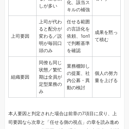
化、該当ス
しが多い
キルの補強
上司が代わ
任せる範囲
ると配分が
の言語化を
成果を黙っ
上司要因
変わる／説
依頼、1on1
て積む
明が毎回口
で判断基準
頭のみ
を確認
同僚も同じ
業務棚卸し
状態／繁忙
の提案、社
個人の努力
組織要因
期は全員が
内公募・異
量を上げる
定型業務の
動の検討
み
本人要因と判定された場合は前章の7項目に戻り、上
司要因なら次章と「任せる側の視点」の章を読み進め