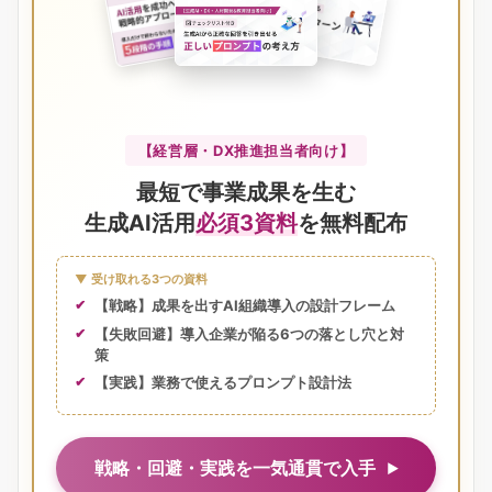
【経営層・DX推進担当者向け】
最短で事業成果を生む
生成AI活用
必須3資料
を無料配布
▼ 受け取れる3つの資料
【戦略】成果を出すAI組織導入の設計フレーム
【失敗回避】導入企業が陥る6つの落とし穴と対
策
【実践】業務で使えるプロンプト設計法
戦略・回避・実践を一気通貫で入手