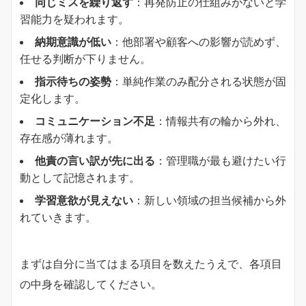
​同じミスを繰り返す​
​：再発防止の仕組みがないと学
習能力を疑われます。
​納期意識が低い​
​：他部署や顧客への影響が読めず、
任せる判断が下りません。
​指示待ちの姿勢​
​：単純作業のみ配分される状態が固
定化します。
​コミュニケーション不足​
​：情報共有の輪から外れ、
存在感が薄れます。
​他責の言い訳が先に出る​
​：管理職が最も避けたい行
動として記憶されます。
​学習意欲が見えない​
​：新しい領域の担当候補から外
れていきます。
まずは自分に当てはまる項目を数えたうえで、各項目
の中身を確認してください。