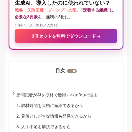
生成AI、導入したのに使われていない？
戦略・失敗回避・プロンプトの型
。
“定着する組織”に
必要な3要素
を、無料の3冊に。
計94ページ／無料／入力1分
3冊セットを無料でダウンロード
→
目次
新聞記者がAIを取材で活用すべき3つの理由
取材時間を大幅に短縮できるから
見落としがちな情報も発見できるから
人手不足を解決できるから