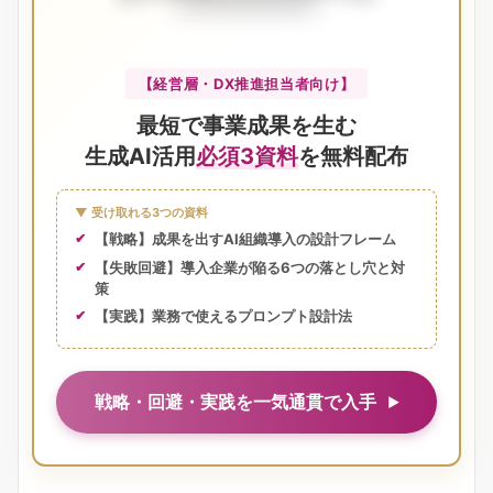
【経営層・DX推進担当者向け】
最短で事業成果を生む
生成AI活用
必須3資料
を無料配布
▼ 受け取れる3つの資料
【戦略】成果を出すAI組織導入の設計フレーム
【失敗回避】導入企業が陥る6つの落とし穴と対
策
【実践】業務で使えるプロンプト設計法
戦略・回避・実践を一気通貫で入手