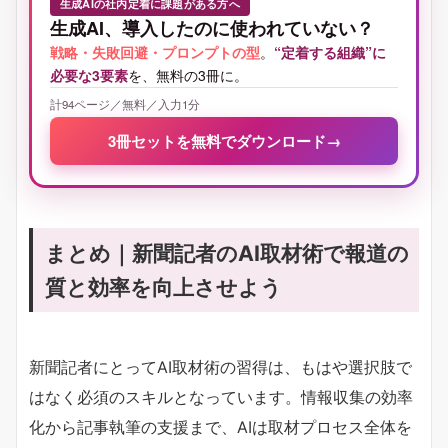
生成AIの社内定着に課題がある方へ
生成AI、導入したのに使われていない？
戦略・失敗回避・プロンプトの型
。
“定着する組織”に
必要な3要素
を、無料の3冊に。
計94ページ／無料／入力1分
3冊セットを無料でダウンロード
→
まとめ｜新聞記者のAI取材術で報道の
質と効率を向上させよう
新聞記者にとってAI取材術の習得は、もはや選択肢で
はなく必須のスキルとなっています。情報収集の効率
化から記事執筆の支援まで、AIは取材プロセス全体を