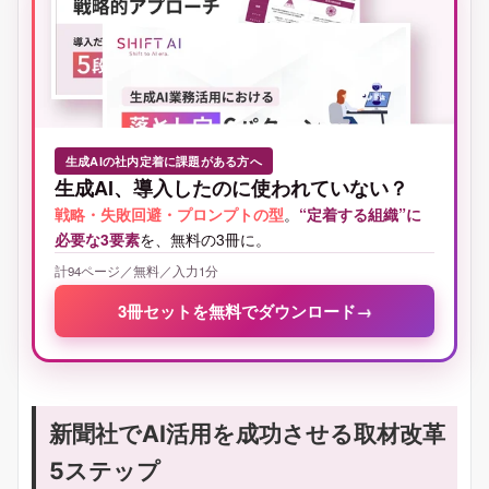
生成AIの社内定着に課題がある方へ
生成AI、導入したのに使われていない？
戦略・失敗回避・プロンプトの型
。
“定着する組織”に
必要な3要素
を、無料の3冊に。
計94ページ／無料／入力1分
3冊セットを無料でダウンロード
→
新聞社でAI活用を成功させる取材改革
5ステップ