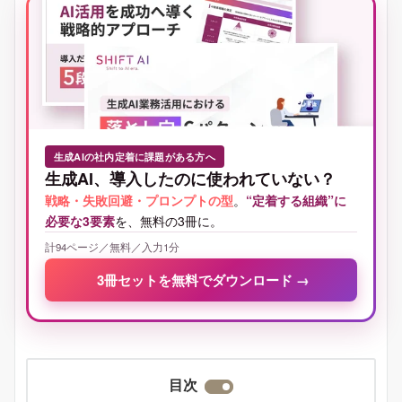
生成AIの社内定着に課題がある方へ
生成AI、導入したのに使われていない？
戦略・失敗回避・プロンプトの型
。
“定着する組織”に
必要な3要素
を、無料の3冊に。
計94ページ／無料／入力1分
3冊セットを無料でダウンロード
→
目次