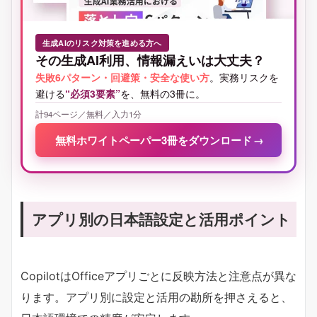
生成AIのリスク対策を進める方へ
その生成AI利用、情報漏えいは大丈夫？
失敗6パターン・回避策・安全な使い方
。実務リスクを
避ける
“必須3要素”
を、無料の3冊に。
計94ページ／無料／入力1分
無料ホワイトペーパー3冊をダウンロード
→
アプリ別の日本語設定と活用ポイント
CopilotはOfficeアプリごとに反映方法と注意点が異な
ります。アプリ別に設定と活用の勘所を押さえると、