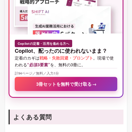
Copilotの定着・活用を進める方へ
Copilot、配ったのに使われないまま？
定着のカギは
戦略・失敗回避・プロンプト
。現場で使
われる
“必須3要素”
を、無料の3冊に。
計94ページ／無料／入力1分
3冊セットを無料で受け取る
→
よくある質問