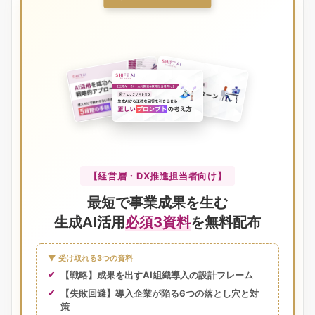
【経営層・DX推進担当者向け】
最短で事業成果を生む
生成AI活用
必須3資料
を無料配布
▼ 受け取れる3つの資料
【戦略】成果を出すAI組織導入の設計フレーム
【失敗回避】導入企業が陥る6つの落とし穴と対
策