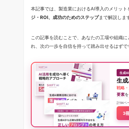
本記事では、製造業におけるAI導入のメリット
ジ・ROI、成功のためのステップ
まで解説しま
この記事を読むことで、あなたの工場や組織に
れ、次の一歩を自信を持って踏み出せるはずで
生成A
生成
戦略・
要素
を
計94ペ
3