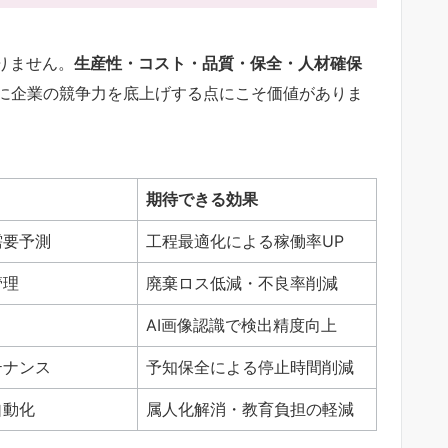
りません。
生産性・コスト・品質・保全・人材確保
に企業の競争力を底上げする点にこそ価値がありま
期待できる効果
需要予測
工程最適化による稼働率UP
管理
廃棄ロス低減・不良率削減
AI画像認識で検出精度向上
テナンス
予知保全による停止時間削減
自動化
属人化解消・教育負担の軽減