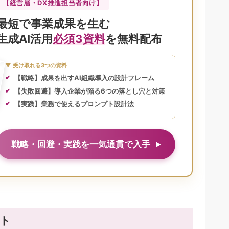
【経営層・DX推進担当者向け】
最短で事業成果を生む
生成AI活用
必須3資料
を無料配布
▼ 受け取れる3つの資料
【戦略】成果を出すAI組織導入の設計フレーム
【失敗回避】導入企業が陥る6つの落とし穴と対策
【実践】業務で使えるプロンプト設計法
戦略・回避・実践を一気通貫で入手
ット