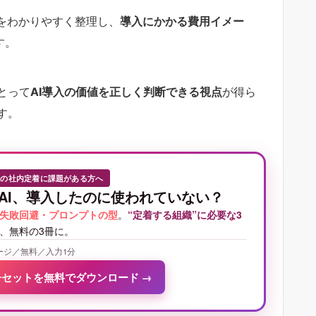
をわかりやすく整理し、
導入にかかる費用イメー
す。
とって
AI導入の価値を正しく判断できる視点
が得ら
す。
Iの社内定着に課題がある方へ
AI、導入したのに使われていない？
失敗回避・プロンプトの型
。
“定着する組織”に必要な3
、無料の3冊に。
ージ／無料／入力1分
冊セットを無料でダウンロード
→