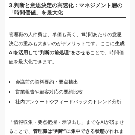
3.判断と意思決定の高速化：マネジメント層の
「時間価値」を最大化
管理職の人件費は、単価も高く、1時間あたりの意思
決定の重みも大きいのがデメリットです。ここに
生成
AIを活用して“判断の前処理”をさせる
ことで、時間価
値を最大化できます。
会議前の資料要約・要点抽出
営業報告や顧客対応の要約比較
社内アンケートやフィードバックのトレンド分析
「情報収集・要点把握・示唆出し」までをAIが済ませ
ることで、
管理職は“判断”に集中できる状態
が作れま