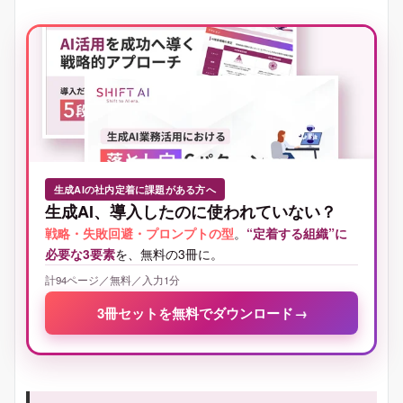
生成AIの社内定着に課題がある方へ
生成AI、導入したのに使われていない？
戦略・失敗回避・プロンプトの型
。
“定着する組織”に
必要な3要素
を、無料の3冊に。
計94ページ／無料／入力1分
3冊セットを無料でダウンロード
→