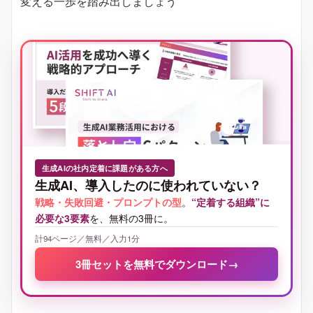
変える一歩を踏み出しましょう
生成AIの社内定着に課題がある方へ
生成AI、導入したのに使われていない？
戦略・失敗回避・プロンプトの型
。
“定着する組織”に
必要な3要素
を、無料の3冊に。
計94ページ／無料／入力1分
3冊セットを無料でダウンロード
→