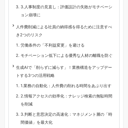
3.人事制度の見直し：評価設計の失敗がモチベーシ
ョン崩壊に
人件費削減による社員の納得感を得るために注意すべ
き2つのリスク
労働条件の「不利益変更」を避ける
モチベーション低下による優秀な人材の離職を防ぐ
生成AIで「削らずに減らす」！業務構造をアップデー
トする3つの活用戦略
1.業務の自動化：人件費の削れる時間をあぶり出す
2.情報アクセスの効率化：ナレッジ検索の無駄時間
を削減
3.判断と意思決定の高速化：マネジメント層の「時
間価値」を最大化