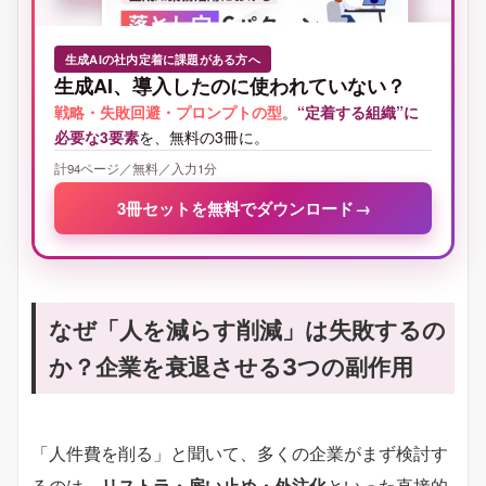
生成AIの社内定着に課題がある方へ
生成AI、導入したのに使われていない？
戦略・失敗回避・プロンプトの型
。
“定着する組織”に
必要な3要素
を、無料の3冊に。
計94ページ／無料／入力1分
3冊セットを無料でダウンロード
→
なぜ「人を減らす削減」は失敗するの
か？企業を衰退させる3つの副作用
「人件費を削る」と聞いて、多くの企業がまず検討す
るのは、
リストラ・雇い止め・外注化
といった直接的