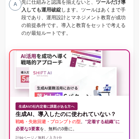
先に仕組みと認識を揃えないと、
ツールだけ導
A
入しても運用破綻
します。ツールはあくまで手
段であり、運用設計とマネジメント教育が成功
の前提条件です。導入と教育をセットで考える
のが最短ルートです。
生成AIの社内定着に課題がある方へ
生成AI、導入したのに使われていない？
戦略・失敗回避・プロンプトの型
。
“定着する組織”に
必要な3要素
を、無料の3冊に。
計94ページ／無料／入力1分