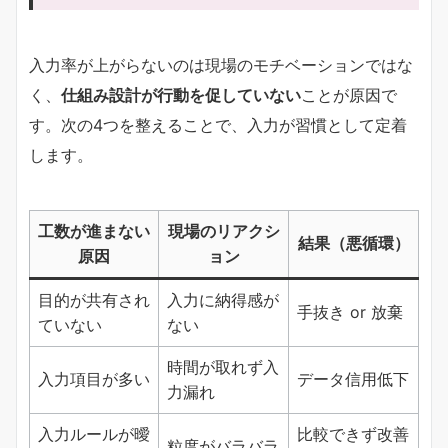
入力率が上がらないのは現場のモチベーションではな
く、
仕組み設計が行動を促していない
ことが原因で
す。次の4つを整えることで、入力が習慣として定着
します。
工数が進まない
現場のリアクシ
結果（悪循環）
原因
ョン
目的が共有され
入力に納得感が
手抜き or 放棄
ていない
ない
時間が取れず入
入力項目が多い
データ信用低下
力漏れ
入力ルールが曖
比較できず改善
粒度がバラバラ