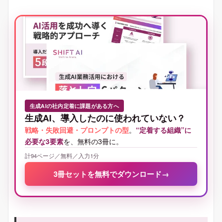
生成AIの社内定着に課題がある方へ
生成AI、導入したのに使われていない？
戦略・失敗回避・プロンプトの型
。
“定着する組織”に
必要な3要素
を、無料の3冊に。
計94ページ／無料／入力1分
3冊セットを無料でダウンロード
→