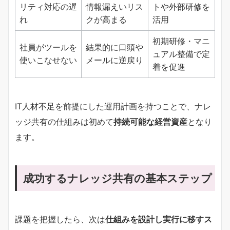
リティ対応の遅
情報漏えいリス
トや外部研修を
れ
クが高まる
活用
初期研修・マニ
社員がツールを
結果的に口頭や
ュアル整備で定
使いこなせない
メールに逆戻り
着を促進
IT人材不足を前提にした運用計画を持つことで、ナレ
ッジ共有の仕組みは初めて
持続可能な経営資産
となり
ます。
成功するナレッジ共有の基本ステップ
課題を把握したら、次は
仕組みを設計し実行に移すス