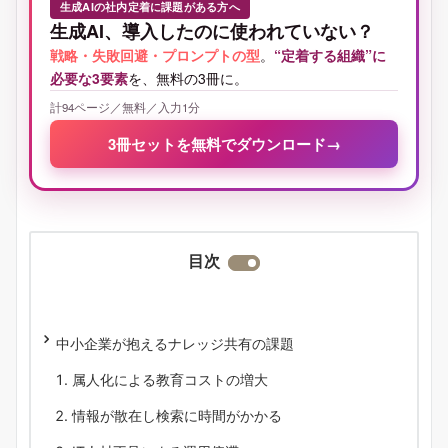
生成AIの社内定着に課題がある方へ
生成AI、導入したのに使われていない？
戦略・失敗回避・プロンプトの型
。
“定着する組織”に
必要な3要素
を、無料の3冊に。
計94ページ／無料／入力1分
3冊セットを無料でダウンロード
→
目次
中小企業が抱えるナレッジ共有の課題
属人化による教育コストの増大
情報が散在し検索に時間がかかる