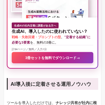
生成AIの社内定着に課題がある方へ
生成AI、導入したのに使われていない？
戦略・失敗回避・プロンプトの型
。
“定着する組織”に
必要な3要素
を、無料の3冊に。
計94ページ／無料／入力1分
3冊セットを無料でダウンロード
→
AI導入後に定着させる運用ノウハウ
ツールを導入しただけでは、
ナレッジ共有が社内に根