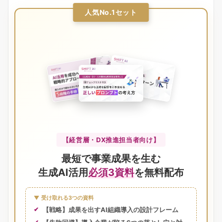
人気No.1セット
【経営層・DX推進担当者向け】
最短で事業成果を生む
生成AI活用
必須3資料
を無料配布
▼ 受け取れる3つの資料
【戦略】成果を出すAI組織導入の設計フレーム