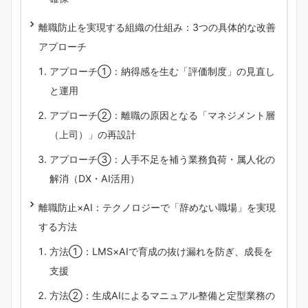
離職防止を実現する組織の仕組み：3つの具体的な改善
アプローチ
アプローチ①：納得感を生む「評価制度」の見直し
と運用
アプローチ②：離職の原因となる「マネジメント層
（上司）」の再設計
アプローチ③：人手不足を補う業務負荷・属人化の
解消（DX・AI活用）
離職防止×AI：テクノロジーで「辞めない職場」を実現
する方法
方法①：LMS×AIで育成の抜け漏れを防ぎ、成長を
支援
方法②：生成AIによるマニュアル整備と定型業務の