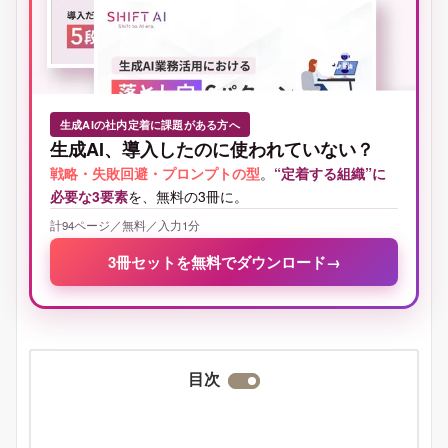
生成AIの社内定着に課題がある方へ
生成AI、導入したのに使われていない？
戦略・失敗回避・プロンプトの型
。
“定着する組織”に
必要な3要素
を、無料の3冊に。
計94ページ／無料／入力1分
3冊セットを無料でダウンロード
→
目次