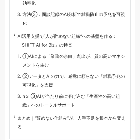
効率化
方法③：面談記録のAI分析で離職防止の予兆を可視
化
AI活用支援で“人が辞めない組織”への基盤を作る：
「SHIFT AI for Biz」の特長
①AIによる「業務の余白」創出が、質の高いマネジ
メントを生む
②データとAIの力で、感覚に頼らない「離職予兆の
可視化」を支援
h３ ③AIが当たり前に溶け込む「生産性の高い組
織」へのトータルサポート
まとめ｜“辞めない仕組み”が、人手不足を根本から変え
る