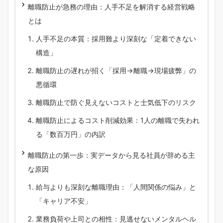
離職防止が急務の理由：人手不足を解消する経営戦略
とは
人手不足の本質：採用難より深刻な「定着できない
構造」
離職防止の遅れが招く「採用→離職→現場疲弊」の
悪循環
離職防止で防ぐ見えないコストと士気低下のリスク
離職防止によるコスト削減効果：1人の離職で失われ
る「数百万円」の内訳
離職防止の第一歩：実データから見る社員が辞める主
な原因
給与よりも深刻な離職理由：「人間関係の悩み」と
「キャリア不安」
業務負荷や上司との相性：見逃せないメンタルヘル