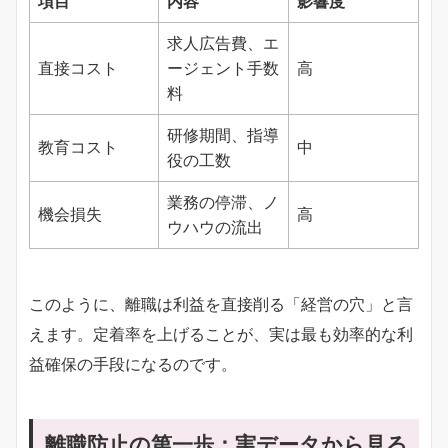
項目
内容
影響度
求人広告費、エ
直接コスト
ージェント手数
高
料
研修期間、指導
教育コスト
中
役の工数
業務の停滞、ノ
機会損失
高
ウハウの流出
このように、離職は利益を直接削る「経営の穴」と言
えます。定着率を上げることが、実は最も効率的な利
益確保の手段になるのです。
離職防止の第一歩：実データから見る