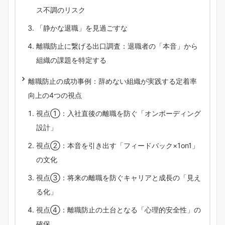
ス不調のリスク
「静かな退職」を見過ごすな
離職防止に繋げる出口調査：退職者の「本音」から
組織の課題を特定する
離職防止の成功事例：辞めない組織が実践する定着率
向上の4つの視点
視点①：入社直後の離職を防ぐ「オンボーディング
設計」
視点②：本音を引き出す「フィードバック×1on1」
の文化
視点③：将来の離職を防ぐキャリアと成長の「見え
る化」
視点④：離職防止の土台となる「心理的安全性」の
確保