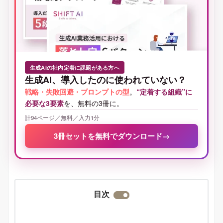
生成AIの社内定着に課題がある方へ
生成AI、導入したのに使われていない？
戦略・失敗回避・プロンプトの型
。
“定着する組織”に
必要な3要素
を、無料の3冊に。
計94ページ／無料／入力1分
3冊セットを無料でダウンロード
→
目次