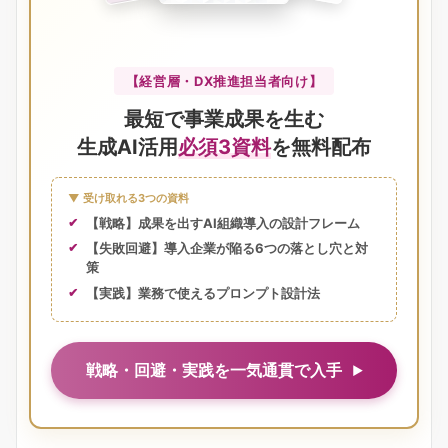
【経営層・DX推進担当者向け】
最短で事業成果を生む
生成AI活用
必須3資料
を無料配布
▼ 受け取れる3つの資料
【戦略】成果を出すAI組織導入の設計フレーム
【失敗回避】導入企業が陥る6つの落とし穴と対
策
【実践】業務で使えるプロンプト設計法
戦略・回避・実践を一気通貫で入手