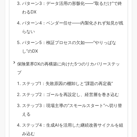
パターン3：データ活用の形骸化――“取るだけ”で終
わるDX
パターン4：ベンダー任せ――内製化されず知見が残
らない
パターン5：検証プロセスの欠如――“やりっぱな
し”のDX
保険業界DXの再構築に向けた5つのリカバリーステッ
プ
ステップ1：失敗原因の棚卸しと“課題の再定義”
ステップ2：ゴールを再設定し、経営層を巻き込む
ステップ3：現場主導の“スモールスタート”へ切り替
える
ステップ4：生成AIを活用した継続改善サイクルを組
み込む