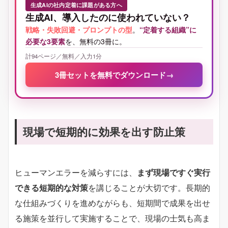
生成AIの社内定着に課題がある方へ
生成AI、導入したのに使われていない？
戦略・失敗回避・プロンプトの型
。
“定着する組織”に
必要な3要素
を、無料の3冊に。
計94ページ／無料／入力1分
3冊セットを無料でダウンロード
→
現場で短期的に効果を出す防止策
ヒューマンエラーを減らすには、
まず現場ですぐ実行
できる短期的な対策
を講じることが大切です。長期的
な仕組みづくりを進めながらも、短期間で成果を出せ
る施策を並行して実施することで、現場の士気も高ま