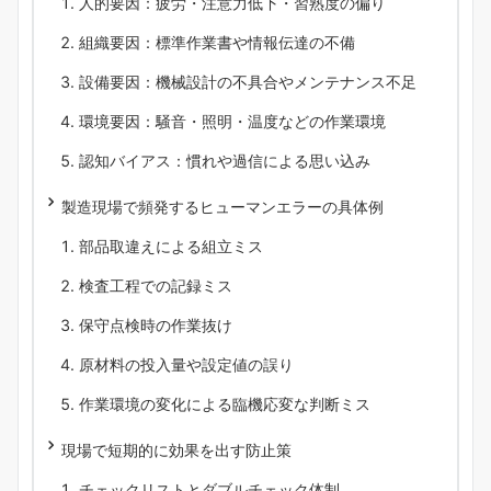
人的要因：疲労・注意力低下・習熟度の偏り
組織要因：標準作業書や情報伝達の不備
設備要因：機械設計の不具合やメンテナンス不足
環境要因：騒音・照明・温度などの作業環境
認知バイアス：慣れや過信による思い込み
製造現場で頻発するヒューマンエラーの具体例
部品取違えによる組立ミス
検査工程での記録ミス
保守点検時の作業抜け
原材料の投入量や設定値の誤り
作業環境の変化による臨機応変な判断ミス
現場で短期的に効果を出す防止策
チェックリストとダブルチェック体制