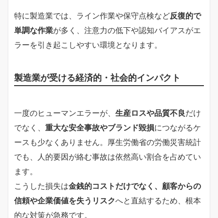
特に製造業では、ライン作業や保守点検など
反復的で
単調な作業
が多く、注意力の低下や認知バイアスがエ
ラーを引き起こしやすい環境となります。
製造業が受ける経済的・社会的インパクト
一度のヒューマンエラーが、
生産ロスや品質不良
だけ
でなく、
重大な安全事故やブランド毀損
につながるケ
ースも少なくありません。厚生労働省の労働災害統計
でも、人的要因が絡む事故は依然高い割合を占めてい
ます。
こうした損失は
金銭的コストだけでなく、顧客からの
信頼や企業価値を失うリスク
へと直結するため、根本
的な対策が急務です。