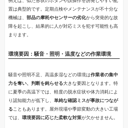
例えば、似た形状のボタンや誤操作を誘発しやすい配
置は典型的です。定期点検やメンテナンスが不十分な
機械は、
部品の摩耗やセンサーの劣化
から突発的な故
障を起こし、結果的に人が対応ミスを犯す可能性も高
まります。
環境要因：騒音・照明・温度などの作業環境
騒音や照明不足、高温多湿などの環境は
作業者の集中
力を奪い、判断を鈍らせる
大きな要因となります。特
に夏季の高温下では、軽度の脱水症状や体力消耗によ
り認知能力が低下し、
単純な確認ミスが事故につなが
る
こともあります。屋外現場や季節変動の大きい工場
では、
環境要因に応じた柔軟な対策
が欠かせません。