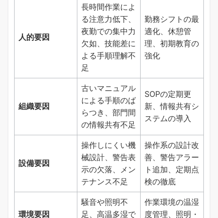
長時間作業によ
る注意力低下、
勤務シフトの最
夜勤での集中力
適化、休憩管
人的要因
欠如、技能差に
理、初期教育の
よる手順理解不
強化
足
古いマニュアル
SOPの定期更
による手順のば
組織要因
新、情報共有シ
らつき、部門間
ステムの導入
の情報共有不足
操作しにくい機
操作系の設計改
械設計、警告表
善、警告アラー
設備要因
示の欠落、メン
ト追加、定期点
テナンス不足
検の徹底
騒音や照明不
作業環境の温湿
環境要因
足、高温多湿で
度管理、照明・