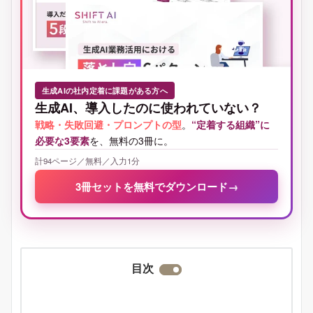
生成AIの社内定着に課題がある方へ
生成AI、導入したのに使われていない？
戦略・失敗回避・プロンプトの型
。
“定着する組織”に
必要な3要素
を、無料の3冊に。
計94ページ／無料／入力1分
3冊セットを無料でダウンロード
→
目次