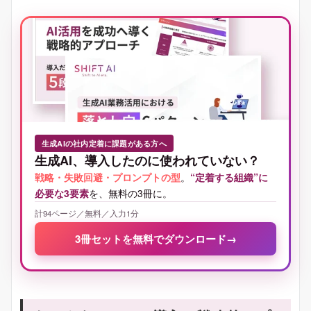
生成AIの社内定着に課題がある方へ
生成AI、導入したのに使われていない？
戦略・失敗回避・プロンプトの型
。
“定着する組織”に
必要な3要素
を、無料の3冊に。
計94ページ／無料／入力1分
3冊セットを無料でダウンロード
→