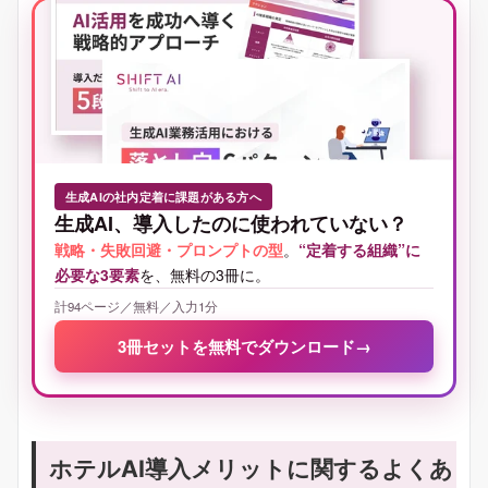
生成AIの社内定着に課題がある方へ
生成AI、導入したのに使われていない？
戦略・失敗回避・プロンプトの型
。
“定着する組織”に
必要な3要素
を、無料の3冊に。
計94ページ／無料／入力1分
3冊セットを無料でダウンロード
→
ホテルAI導入メリットに関するよくあ