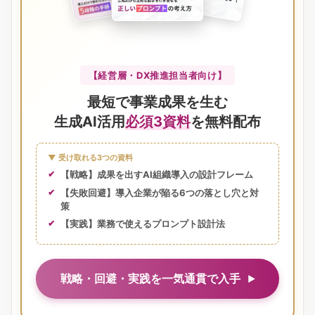
【経営層・DX推進担当者向け】
最短で事業成果を生む
生成AI活用
必須3資料
を無料配布
▼ 受け取れる3つの資料
【戦略】成果を出すAI組織導入の設計フレーム
【失敗回避】導入企業が陥る6つの落とし穴と対
策
【実践】業務で使えるプロンプト設計法
戦略・回避・実践を一気通貫で入手