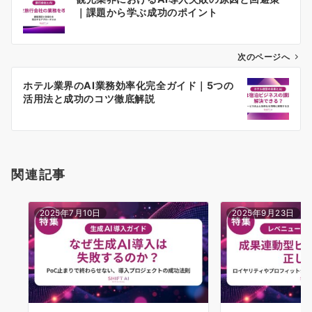
稿
｜課題から学ぶ成功のポイント
ナ
ビ
ゲ
次のページへ
ー
ホテル業界のAI業務効率化完全ガイド｜5つの
シ
活用法と成功のコツ徹底解説
ョ
ン
関連記事
2025年7月10日
2025年9月23日