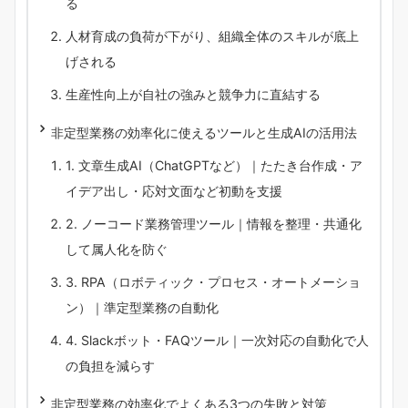
る
人材育成の負荷が下がり、組織全体のスキルが底上
げされる
生産性向上が自社の強みと競争力に直結する
非定型業務の効率化に使えるツールと生成AIの活用法
1. 文章生成AI（ChatGPTなど）｜たたき台作成・ア
イデア出し・応対文面など初動を支援
2. ノーコード業務管理ツール｜情報を整理・共通化
して属人化を防ぐ
3. RPA（ロボティック・プロセス・オートメーショ
ン）｜準定型業務の自動化
4. Slackボット・FAQツール｜一次対応の自動化で人
の負担を減らす
非定型業務の効率化でよくある3つの失敗と対策