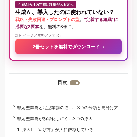
生成AIの社内定着に課題がある方へ
生成AI、導入したのに使われていない？
戦略・失敗回避・プロンプトの型
。
“定着する組織”に
必要な3要素
を、無料の3冊に。
計94ページ／無料／入力1分
3冊セットを無料でダウンロード
→
目次
非定型業務と定型業務の違い｜3つの分類と見分け方
非定型業務が効率化しにくい3つの原因
原因1.「やり方」が人に依存している