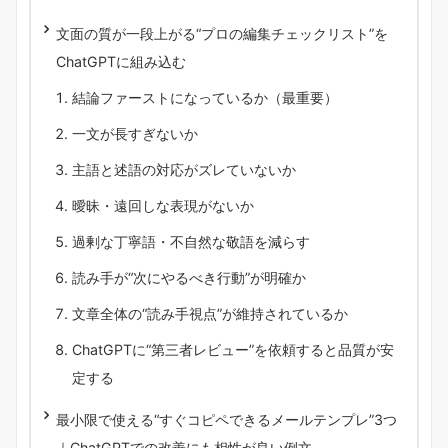
文面の質が一段上がる“プロの編集チェックリスト”を
ChatGPTに組み込む
結論ファーストになっているか（最重要）
一文が長すぎないか
主語と述語の対応がズレていないか
曖昧・遠回しな表現がないか
過剰な丁寧語・不自然な敬語を減らす
読み手が“次にやるべき行動”が明確か
文章全体の“読み手視点”が維持されているか
ChatGPTに“第三者レビュー”を依頼すると品質が安
定する
最小限で使える“すぐコピペできるメールテンプレ”3つ
｜ChatGPTでの改善にも相性が良い例文