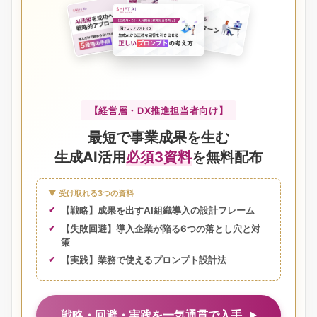
【経営層・DX推進担当者向け】
最短で事業成果を生む
生成AI活用
必須3資料
を無料配布
▼ 受け取れる3つの資料
【戦略】成果を出すAI組織導入の設計フレーム
【失敗回避】導入企業が陥る6つの落とし穴と対
策
【実践】業務で使えるプロンプト設計法
戦略・回避・実践を一気通貫で入手