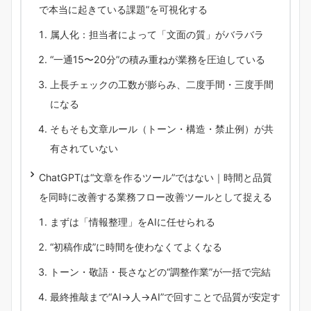
で本当に起きている課題”を可視化する
属人化：担当者によって「文面の質」がバラバラ
“一通15〜20分”の積み重ねが業務を圧迫している
上長チェックの工数が膨らみ、二度手間・三度手間
になる
そもそも文章ルール（トーン・構造・禁止例）が共
有されていない
ChatGPTは“文章を作るツール”ではない｜時間と品質
を同時に改善する業務フロー改善ツールとして捉える
まずは「情報整理」をAIに任せられる
“初稿作成”に時間を使わなくてよくなる
トーン・敬語・長さなどの“調整作業”が一括で完結
最終推敲まで“AI→人→AI”で回すことで品質が安定す