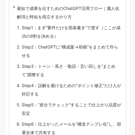
最短で成果を出すためのChatGPT活用フロー｜属人化
解消と時短を両立するやり方
Step1：まず“要件だけを箇条書き”で渡す（ここが成
功の9割を決める）
Step2：ChatGPTに“構成案→初稿”をまとめて作ら
せる
Step3：トーン・長さ・敬語・言い回しを“まとめ
て”調整する
Step4：誤解を避けるための“ポイント修正”だけ人が
対応する
Step5：“差分でチェック”することで仕上がり品質が
安定
Step6：仕上がったメールを“構造テンプレ化”し、部
署全体で共有する