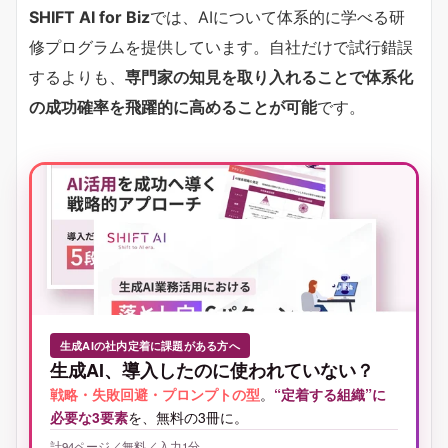
SHIFT AI for Biz
では、AIについて体系的に学べる研
修プログラムを提供しています。自社だけで試行錯誤
するよりも、
専門家の知見を取り入れることで体系化
の成功確率を飛躍的に高めることが可能
です。
生成AIの社内定着に課題がある方へ
生成AI、導入したのに使われていない？
戦略・失敗回避・プロンプトの型
。
“定着する組織”に
必要な3要素
を、無料の3冊に。
計94ページ／無料／入力1分