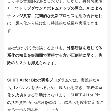
こり得る普遍的な落とし穴です。しかし、再発防止策
として
トップダウンとボトムアップの両立、AIによる
ナレッジ共有、定期的な更新プロセス
を組み合わせれ
ば、属人化から抜け出し持続的な成長を実現できま
す。
自社だけで試行錯誤するよりも、
外部研修を通じて体
系化の知見を短期間で習得する方が圧倒的に早く、失
敗のリスクも抑えられます
。
SHIFT AI for Bizの研修プログラム
では、実践的なAI
活用ノウハウを学べるため、属人化を防ぎ、業務体系
化を成功させる手助けとなります。SHIFT AI for Biz
の無料資料 から詳細を確認し、体系化を確実に定着さ
せる一歩を踏み出しましょう。