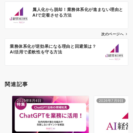
投
属人化から脱却！業務体系化が進まない理由と
稿
AIで定着させる方法
ナ
ビ
ゲ
次のページへ
ー
業務体系化が逆効果になる理由と回避策は？
シ
AI活用で柔軟性を守る方法
ョ
ン
関連記事
2025年8月4日
2026年7月9日