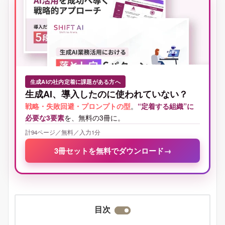
生成AIの社内定着に課題がある方へ
生成AI、導入したのに使われていない？
戦略・失敗回避・プロンプトの型
。
“定着する組織”に
必要な3要素
を、無料の3冊に。
計94ページ／無料／入力1分
3冊セットを無料でダウンロード
→
目次