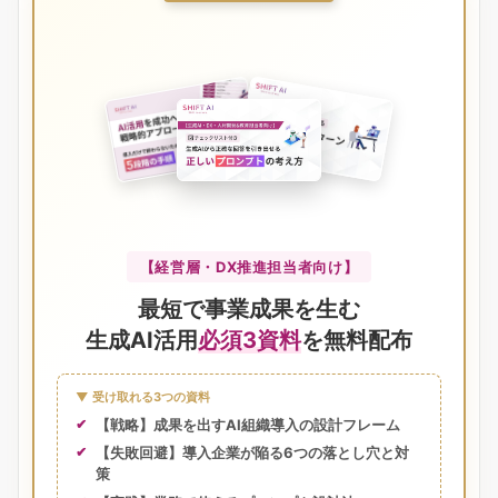
【経営層・DX推進担当者向け】
最短で事業成果を生む
生成AI活用
必須3資料
を無料配布
▼ 受け取れる3つの資料
【戦略】成果を出すAI組織導入の設計フレーム
【失敗回避】導入企業が陥る6つの落とし穴と対
策