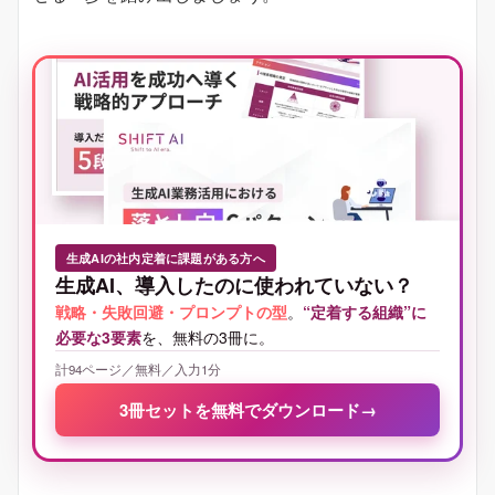
生成AIの社内定着に課題がある方へ
生成AI、導入したのに使われていない？
戦略・失敗回避・プロンプトの型
。
“定着する組織”に
必要な3要素
を、無料の3冊に。
計94ページ／無料／入力1分
3冊セットを無料でダウンロード
→