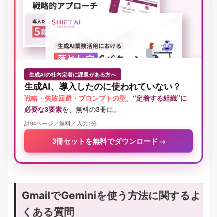
生成AIの社内定着に課題がある方へ
生成AI、導入したのに使われていない？
戦略・失敗回避・プロンプトの型
。
“定着する組織”に
必要な3要素
を、無料の3冊に。
計94ページ／無料／入力1分
3冊セットを無料でダウンロード
→
GmailでGeminiを使う方法に関するよ
くある質問