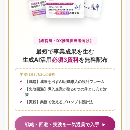
【経営層・DX推進担当者向け】
最短で事業成果を生む
生成AI活用
必須3資料
を無料配布
▼ 受け取れる3つの資料
【戦略】成果を出すAI組織導入の設計フレーム
【失敗回避】導入企業が陥る6つの落とし穴と対
策
【実践】業務で使えるプロンプト設計法
戦略・回避・実践を一気通貫で入手