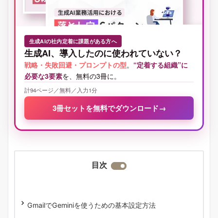
生成AIの社内定着に課題がある方へ
生成AI、導入したのに使われていない？
戦略・失敗回避・プロンプトの型
。
“定着する組織”に
必要な3要素
を、無料の3冊に。
計94ページ／無料／入力1分
3冊セットを無料でダウンロード
→
目次
GmailでGeminiを使うための基本設定方法