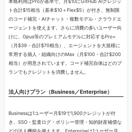
本格利用はProが基準で、月$10にGitHub AIクレジッ
ト合計$15相当（基本$10＋Flex$5）が付き、無制限
のコード補完・AIチャット・複数モデル・クラウドエ
ージェントを使えます。さらに消費の多いユーザー向
けに、Opus等のプレミアムモデルに対応するPro+
（月$39・合計$70相当）、エージェントを大規模に
常用する個人・組織向けのMax（月$100・合計$200
相当）が用意されています。コード補完自体はどのプ
ランでもクレジットを消費しません。
法人向けプラン（Business／Enterprise）
Businessは1ユーザー月$19で1,900クレジットが付
き、SSO・監査ログ・ポリシー管理・知的財産補償な
どの法人機能を備えます。Enterpriseは1ユーザー月