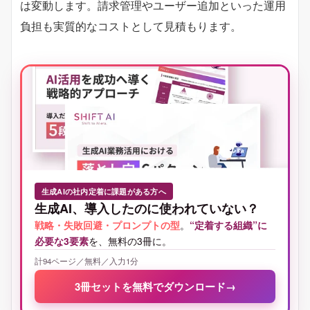
は変動します。請求管理やユーザー追加といった運用
負担も実質的なコストとして見積もります。
生成AIの社内定着に課題がある方へ
生成AI、導入したのに使われていない？
戦略・失敗回避・プロンプトの型
。
“定着する組織”に
必要な3要素
を、無料の3冊に。
計94ページ／無料／入力1分
3冊セットを無料でダウンロード
→