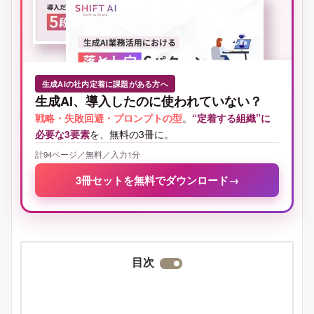
生成AIの社内定着に課題がある方へ
生成AI、導入したのに使われていない？
戦略・失敗回避・プロンプトの型
。
“定着する組織”に
必要な3要素
を、無料の3冊に。
計94ページ／無料／入力1分
3冊セットを無料でダウンロード
→
目次