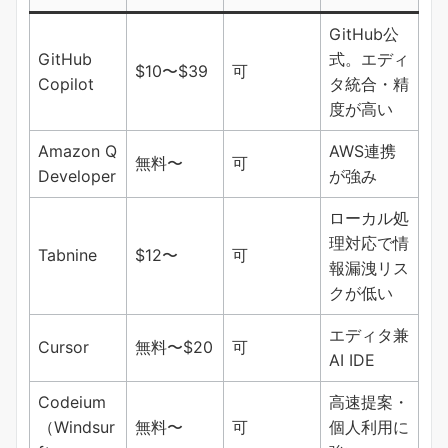
GitHub公
GitHub
式。エディ
$10〜$39
可
Copilot
タ統合・精
度が高い
Amazon Q
AWS連携
無料〜
可
Developer
が強み
ローカル処
理対応で情
Tabnine
$12〜
可
報漏洩リス
クが低い
エディタ兼
Cursor
無料〜$20
可
AI IDE
Codeium
高速提案・
（Windsur
無料〜
可
個人利用に