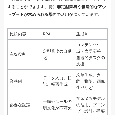
することができます。特に
非定型業務や創造的なアウ
トプットが求められる場面
で活用が進んでいます。
比較内容
RPA
生成AI
コンテンツ生
定型業務の自動
成・言語応答・
主な役割
化
創造的タスクの
支援
文章生成、要
データ入力、転
業務例
約、翻訳、画像
記、帳票作成
生成など
学習済みモデル
手順やルールの
必要な設定
の活用、プロン
明文化が不可欠
プト設計が重要