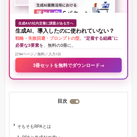
生成AIの社内定着に課題がある方へ
生成AI、導入したのに使われていない？
戦略・失敗回避・プロンプトの型
。
“定着する組織”に
必要な3要素
を、無料の3冊に。
計94ページ／無料／入力1分
3冊セットを無料でダウンロード
→
目次
そもそもRPAとは