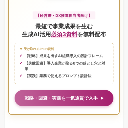
【経営層・DX推進担当者向け】
最短で事業成果を生む
生成AI活用
必須3資料
を無料配布
▼ 受け取れる3つの資料
【戦略】成果を出すAI組織導入の設計フレーム
【失敗回避】導入企業が陥る6つの落とし穴と対
策
【実践】業務で使えるプロンプト設計法
戦略・回避・実践を一気通貫で入手