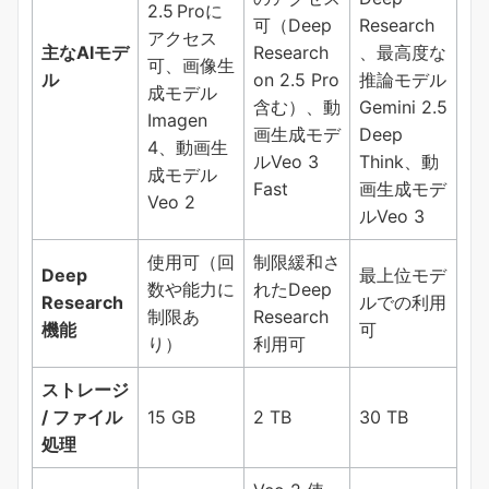
2.5 Proに
可（Deep
Research
アクセス
主なAIモデ
Research
、最高度な
可、画像生
ル
on 2.5 Pro
推論モデル
成モデル
含む）、動
Gemini 2.5
Imagen
画生成モデ
Deep
4、動画生
ルVeo 3
Think、動
成モデル
Fast
画生成モデ
Veo 2
ルVeo 3
使用可（回
制限緩和さ
Deep
最上位モデ
数や能力に
れたDeep
Research
ルでの利用
制限あ
Research
機能
可
り）
利用可
ストレージ
/ ファイル
15 GB
2 TB
30 TB
処理