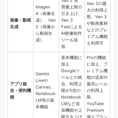
Veo 2 使
Veo 2の最
Imagen
用量上限の
大の利用上
4（画像生
引き上げ、
限、Veo 3
画像・動画
成）、Veo
Veo 3
や動画素材
生成
2（画像か
Fastによる
などのプレ
ら動画生
AI映像制作
ミアム機能
成）
ツール追
も利用可
加
基本機能に
Proの機能
加え
に加え、プ
Googleツ
レミアム機
Gemini
ールとの統
能の追加や
Liveや
アプリ統
合、利用上
最高レベル
Canvas、
合・便利機
限が5倍の
の利用上
Notebook
能
Notebook
限、
LM等の基
LMなど追
YouTube
本機能
加機能や上
Premium
限引き上げ
個人プラン