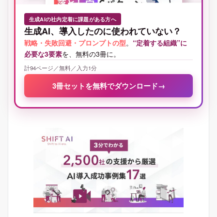
生成AIの社内定着に課題がある方へ
生成AI、導入したのに使われていない？
戦略・失敗回避・プロンプトの型
。
“定着する組織”に
必要な3要素
を、無料の3冊に。
計94ページ／無料／入力1分
3冊セットを無料でダウンロード
→