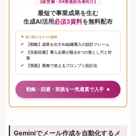
【経営層・DX推進担当者向け】
最短で事業成果を生む
生成AI活用
必須3資料
を無料配布
▼ 受け取れる3つの資料
【戦略】成果を出すAI組織導入の設計フレーム
【失敗回避】導入企業が陥る6つの落とし穴と対
策
【実践】業務で使えるプロンプト設計法
戦略・回避・実践を一気通貫で入手
Geminiでメール作成を自動化するメ