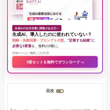
生成AIの社内定着に課題がある方へ
生成AI、導入したのに使われていない？
戦略・失敗回避・プロンプトの型
。
“定着する組織”に
必要な3要素
を、無料の3冊に。
計94ページ／無料／入力1分
3冊セットを無料でダウンロード
→
目次