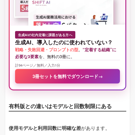
生成AIの社内定着に課題がある方へ
生成AI、導入したのに使われていない？
戦略・失敗回避・プロンプトの型
。
“定着する組織”に
必要な3要素
を、無料の3冊に。
計94ページ／無料／入力1分
3冊セットを無料でダウンロード
→
有料版との違いはモデルと回数制限にある
使用モデルと利用回数に明確な差
があります。