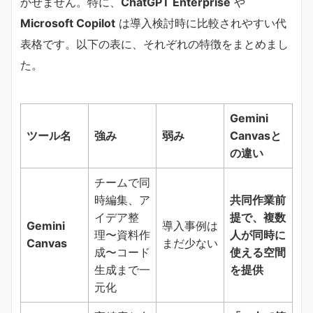
かせません。特に、
ChatGPT Enterprise
や
Microsoft Copilot
は導入検討時に比較されやすい代
表格です。以下の表に、それぞれの特徴をまとめまし
た。
Gemini
ツール名
強み
弱み
Canvasと
の違い
チームで同
時編集、ア
共同作業前
イデア整
提で、複数
Gemini
導入事例は
理〜資料作
人が同時に
Canvas
まだ少ない
成〜コード
使える空間
生成まで一
を提供
元化