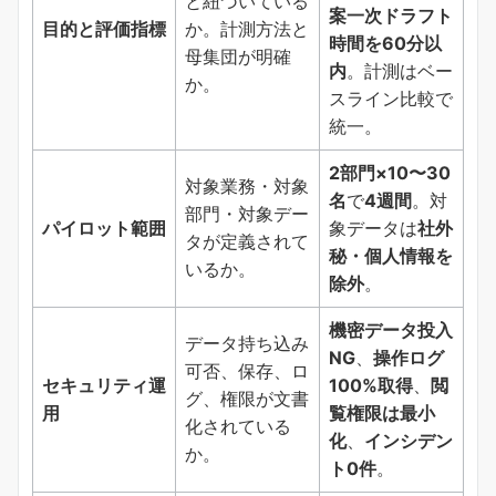
と紐づいている
案一次ドラフト
目的と評価指標
か。計測方法と
時間を60分以
母集団が明確
内
。計測はベー
か。
スライン比較で
統一。
2部門×10〜30
対象業務・対象
名
で
4週間
。対
部門・対象デー
パイロット範囲
象データは
社外
タが定義されて
秘・個人情報を
いるか。
除外
。
機密データ投入
データ持ち込み
NG
、
操作ログ
可否、保存、ロ
セキュリティ運
100%取得
、
閲
グ、権限が文書
用
覧権限は最小
化されている
化
、
インシデン
か。
ト0件
。