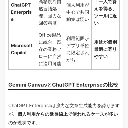
高精度な自
「一人で答
ChatGPT
個人利用が
然言語処
えを得る」
Enterpris
中心で共同
理、強力な
ツールに近
e
編集は弱い
回答精度
い
Office製品
利用範囲が
に統合、既
用途が個別
Microsoft
アプリ単位
存の業務フ
最適に寄り
Copilot
に限定され
ローに自然
やすい
がち
に適用可能
Gemini CanvasとChatGPT Enterpriseの比較
ChatGPT Enterpriseは強力な文章生成能力を誇ります
が、
個人利用からの延長線上で使われるケースが多い
のが現状です。