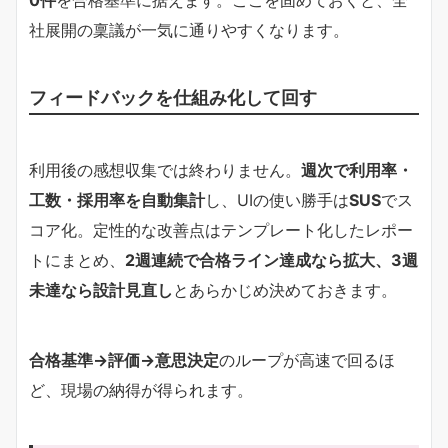
社展開の稟議が一気に通りやすくなります。
フィードバックを仕組み化して回す
利用後の感想収集では終わりません。
週次で利用率・
工数・採用率を自動集計
し、UIの使い勝手は
SUS
でス
コア化。定性的な改善点はテンプレート化したレポー
トにまとめ、
2週連続で合格ライン達成なら拡大、3週
未達なら設計見直し
とあらかじめ決めておきます。
合格基準→評価→意思決定
のループが高速で回るほ
ど、現場の納得が得られます。