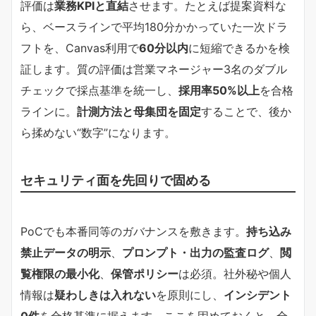
評価は
業務KPIと直結
させます。たとえば提案資料な
ら、ベースラインで平均180分かかっていた一次ドラ
フトを、Canvas利用で
60分以内
に短縮できるかを検
証します。質の評価は営業マネージャー3名のダブル
チェックで採点基準を統一し、
採用率50%以上
を合格
ラインに。
計測方法と母集団を固定
することで、後か
ら揉めない“数字”になります。
セキュリティ面を先回りで固める
PoCでも本番同等のガバナンスを敷きます。
持ち込み
禁止データの明示
、
プロンプト・出力の監査ログ
、
閲
覧権限の最小化
、
保管ポリシー
は必須。社外秘や個人
情報は
疑わしきは入れない
を原則にし、
インシデント
0件
を合格基準に据えます。ここを固めておくと、全