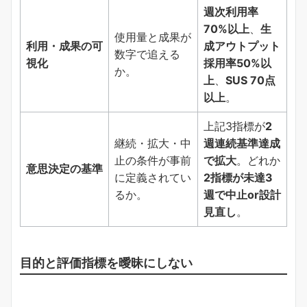
週次利用率
70%以上
、
生
使用量と成果が
利用・成果の可
成アウトプット
数字で追える
視化
採用率50%以
か。
上
、
SUS 70点
以上
。
上記3指標が
2
継続・拡大・中
週連続基準達成
止の条件が事前
で拡大
。どれか
意思決定の基準
に定義されてい
2指標が未達3
るか。
週で中止or設計
見直し
。
目的と評価指標を曖昧にしない