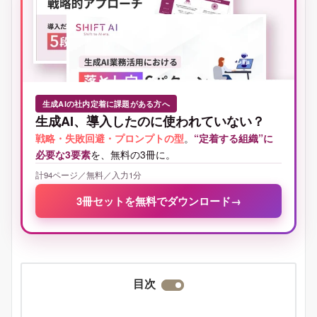
生成AIの社内定着に課題がある方へ
生成AI、導入したのに使われていない？
戦略・失敗回避・プロンプトの型
。
“定着する組織”に
必要な3要素
を、無料の3冊に。
計94ページ／無料／入力1分
3冊セットを無料でダウンロード
→
目次