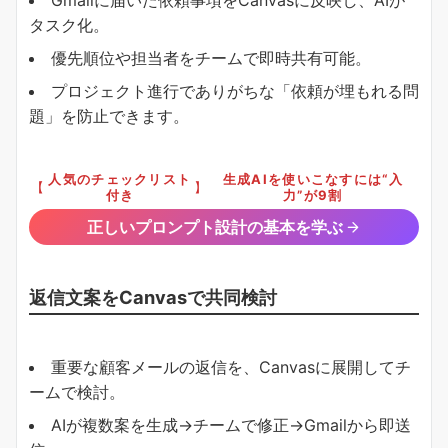
Gmailに届いた依頼事項をCanvasに反映し、AIが
タスク化。
優先順位や担当者をチームで即時共有可能。
プロジェクト進行でありがちな「依頼が埋もれる問
題」を防止できます。
人気のチェックリスト
生成AIを使いこなすには“入
【
】
付き
力”が9割
正しいプロンプト設計の基本を学ぶ
返信文案をCanvasで共同検討
重要な顧客メールの返信を、Canvasに展開してチ
ームで検討。
AIが複数案を生成→チームで修正→Gmailから即送