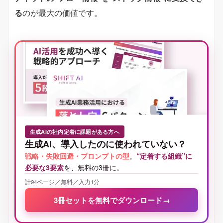
る
のが最大の価値です。
生成AIの社内定着に課題がある方へ
生成AI、導入したのに使われていない？
戦略・失敗回避・プロンプトの型
。
“定着する組織”に
必要な3要素
を、無料の3冊に。
計94ページ／無料／入力1分
3冊セットを無料でダウンロード
→