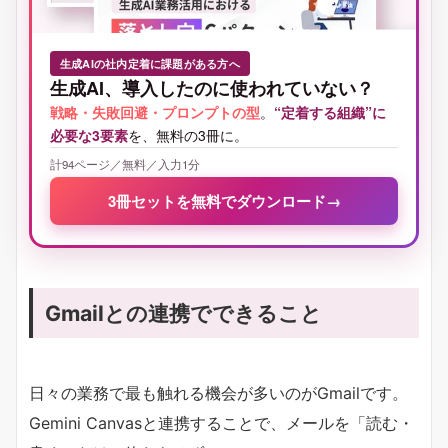
生成AIの社内定着に課題がある方へ
生成AI、導入したのに使われていない？
戦略・失敗回避・プロンプトの型
。
“定着する組織”に
必要な3要素
を、無料の3冊に。
計94ページ／無料／入力1分
3冊セットを無料でダウンロード
→
Gmailとの連携でできること
日々の業務で最も触れる機会が多いのがGmailです。
Gemini Canvasと連携することで、メールを「読む・