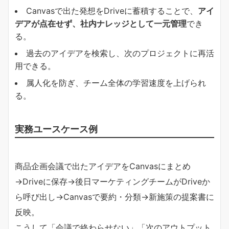
Canvasで出た発想をDriveに蓄積することで、
アイ
デアが点在せず、社内ナレッジとして一元管理
でき
る。
過去のアイデアを検索し、次のプロジェクトに再活
用できる。
属人化を防ぎ、チーム全体の学習速度を上げられ
る。
実務ユースケース例
商品企画会議で出たアイデアをCanvasにまとめ
→Driveに保存→後日マーケティングチームがDriveか
ら呼び出し→Canvasで要約・分類→新施策の提案書に
反映。
こうして「会議で終わらせない」「次のアウトプット