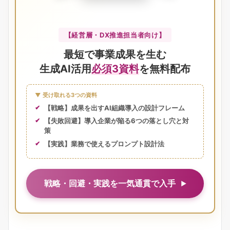
【経営層・DX推進担当者向け】
最短で事業成果を生む
生成AI活用
必須3資料
を無料配布
▼ 受け取れる3つの資料
【戦略】成果を出すAI組織導入の設計フレーム
【失敗回避】導入企業が陥る6つの落とし穴と対
策
【実践】業務で使えるプロンプト設計法
戦略・回避・実践を一気通貫で入手