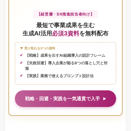
【経営層・DX推進担当者向け】
最短で事業成果を生む
生成AI活用
必須3資料
を無料配布
▼ 受け取れる3つの資料
【戦略】成果を出すAI組織導入の設計フレーム
【失敗回避】導入企業が陥る6つの落とし穴と対
策
【実践】業務で使えるプロンプト設計法
戦略・回避・実践を一気通貫で入手