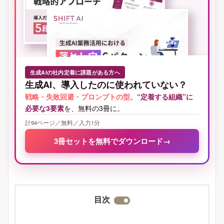
生成AIの社内定着に課題がある方へ
生成AI、導入したのに使われていない？
戦略・失敗回避・プロンプトの型
。
“定着する組織”に
必要な3要素
を、無料の3冊に。
計94ページ／無料／入力1分
3冊セットを無料でダウンロード
→
目次