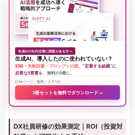
生成AIの社内定着に課題がある方へ
生成AI、導入したのに使われていない？
戦略・失敗回避・プロンプトの型
。
“定着する組織”に
必要な3要素
を、無料の3冊に。
計94ページ／無料／入力1分
3冊セットを無料でダウンロード
→
DX社員研修の効果測定｜ROI（投資対