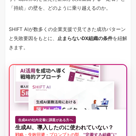
「持続」の壁を、どのように乗り越えるのか。
SHIFT AIが数多くの企業支援で見てきた成功パターン
と失敗要因をもとに、
止まらないDX組織の条件
を紐解
きます。
生成AIの社内定着に課題がある方へ
生成AI、導入したのに使われていない？
戦略・失敗回避・プロンプトの型
。
“定着する組織”に