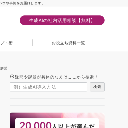
ハウや事例をお届けします。
生成AIの社内活用相談【無料】
ンプト術
お役立ち資料一覧
に解説
疑問や課題が具体的な方はここから検索！
検索