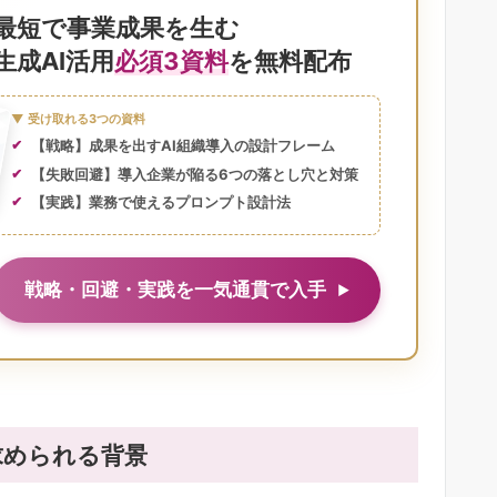
最短で事業成果を生む
生成AI活用
必須3資料
を無料配布
▼ 受け取れる3つの資料
【戦略】成果を出すAI組織導入の設計フレーム
【失敗回避】導入企業が陥る6つの落とし穴と対策
【実践】業務で使えるプロンプト設計法
戦略・回避・実践を一気通貫で入手
求められる背景