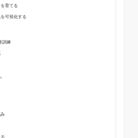
力を育てる
化を可視化する
考訓練
成
い
組み
する