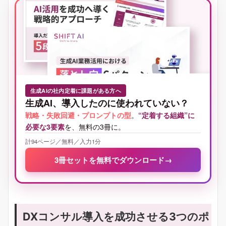
生成AIの社内定着に課題がある方へ
生成AI、導入したのに使われていない？
戦略・失敗回避・プロンプトの型
。
“定着する組織”に
必要な3要素
を、無料の3冊に。
計94ページ／無料／入力1分
3冊セットを無料でダウンロード
→
DXコンサル導入を成功させる3つのポ