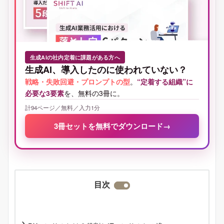
生成AIの社内定着に課題がある方へ
生成AI、導入したのに使われていない？
戦略・失敗回避・プロンプトの型
。
“定着する組織”に
必要な3要素
を、無料の3冊に。
計94ページ／無料／入力1分
3冊セットを無料でダウンロード
→
目次