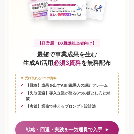
【経営層・DX推進担当者向け】
最短で事業成果を生む
生成AI活用
必須3資料
を無料配布
▼ 受け取れる3つの資料
【戦略】成果を出すAI組織導入の設計フレーム
【失敗回避】導入企業が陥る6つの落とし穴と対
策
【実践】業務で使えるプロンプト設計法
戦略・回避・実践を一気通貫で入手