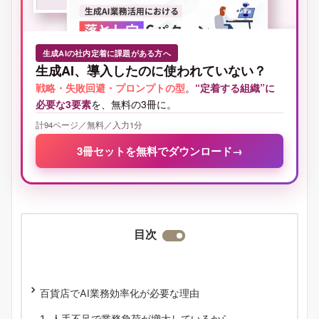
生成AIの社内定着に課題がある方へ
生成AI、導入したのに使われていない？
戦略・失敗回避・プロンプトの型
。
“定着する組織”に
必要な3要素
を、無料の3冊に。
計94ページ／無料／入力1分
3冊セットを無料でダウンロード
→
目次
百貨店でAI業務効率化が必要な理由
人手不足で業務負荷が増大しているから