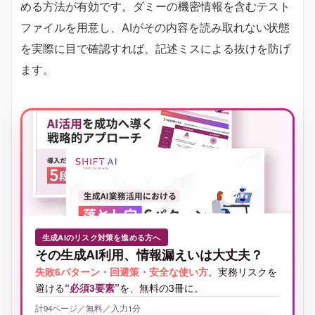
める方法が有効です。ダミーの機密情報を含むテスト
ファイルを用意し、AIがその内容を読み取れない状態
を実際に目で確認すれば、記述ミスによる抜けを防げ
ます。
生成AIのリスク対策を進める方へ
その生成AI利用、情報漏えいは大丈夫？
失敗6パターン・回避策・安全な使い方
。実務リスクを
避ける
“必須3要素”
を、無料の3冊に。
計94ページ／無料／入力1分