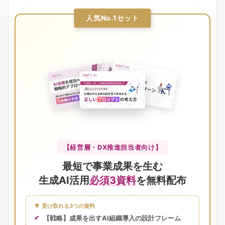
人気No.1セット
【経営層・DX推進担当者向け】
最短で事業成果を生む
生成AI活用
必須3資料
を無料配布
▼ 受け取れる3つの資料
【戦略】成果を出すAI組織導入の設計フレーム