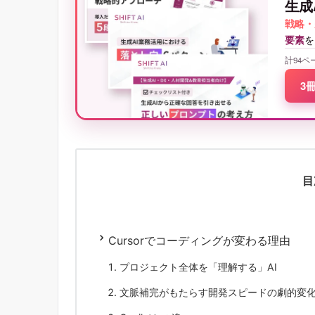
生成
戦略・
要素
を
計94ペ
3
目
Cursorでコーディングが変わる理由
プロジェクト全体を「理解する」AI
文脈補完がもたらす開発スピードの劇的変