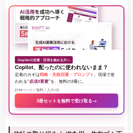
Copilotの定着・活用を進める方へ
Copilot、配ったのに使われないまま？
定着のカギは
戦略・失敗回避・プロンプト
。現場で使
われる
“必須3要素”
を、無料の3冊に。
計94ページ／無料／入力1分
3冊セットを無料で受け取る
→