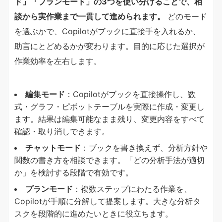
ド」「プランモード」の3つを使い分けることで、相
談から実作業まで一貫して進められます。​
どのモード
を選ぶかで、Copilotがブックに直接手を入れるか、
助言にとどめるかが変わります。目的に応じた選択が
作業効率を左右します。
​編集モード​
​：Copilotがブックを直接操作し、数
式・グラフ・ピボットテーブルを実際に作成・変更し
ます。結果は編集可能なまま残り、変更内容をすべて
確認・取り消しできます。
​チャットモード​
​：ブックを書き換えず、分析方針や
関数の書き方を相談できます。「どの分析手法が適切
か」を検討する段階で有効です。
​プランモード​
​：複数ステップにわたる作業を、
Copilotが手順に分解して提案します。大きな分析タ
スクを段階的に進めたいときに役立ちます。