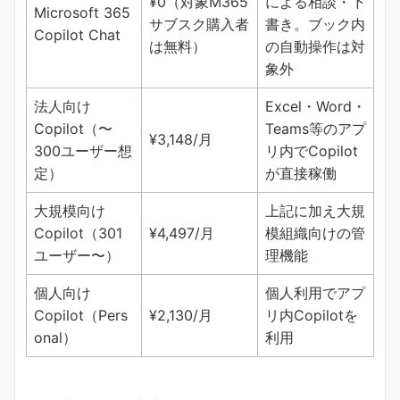
¥0（対象M365
による相談・下
Microsoft 365
サブスク購入者
書き。ブック内
Copilot Chat
は無料）
の自動操作は対
象外
法人向け
Excel・Word・
Copilot（〜
Teams等のアプ
¥3,148/月
300ユーザー想
リ内でCopilot
定）
が直接稼働
大規模向け
上記に加え大規
Copilot（301
¥4,497/月
模組織向けの管
ユーザー〜）
理機能
個人向け
個人利用でアプ
Copilot（Pers
¥2,130/月
リ内Copilotを
onal）
利用