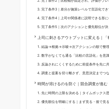
完了条件2｜比較軸が固定され、評価がブレ
完了条件3｜差分が施策レベルで言語化でき
完了条件4｜上司や関係者に説明できる形に
完了条件5｜次のアクションと優先順位が決
上司に刺さるアウトプットに変える｜「
結論→根拠→示唆→次アクションの順で整
数字がなくても通る「比較の言語化」を意
反論されにくくするために前提条件を先に
調査と提案を切り離さず、意思決定までつ
時間が溶けるのを防ぐ｜競合調査が進む
先に時間の上限を決める｜タイムボックス
優先順位を明確にする｜まず見る・後で見