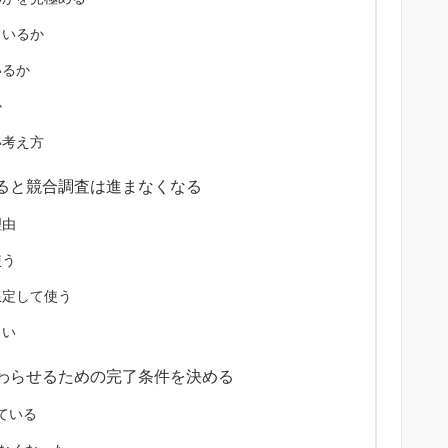
ているか
いるか
か
い考え方
ると競合調査は進まなくなる
理由
使う
限定して使う
しい
わらせるための完了条件を決める
ている