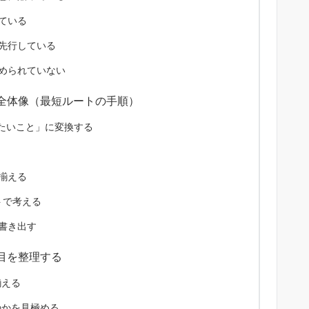
ている
先行している
められていない
全体像（最短ルートの手順）
たいこと」に変換する
揃える
トで考える
書き出す
目を整理する
揃える
のかを見極める