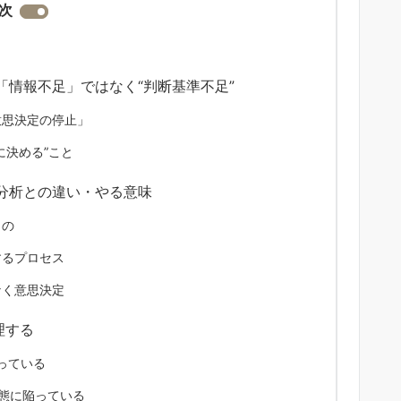
次
情報不足」ではなく“判断基準不足”
意思決定の停止」
に決める”こと
分析との違い・やる意味
もの
するプロセス
なく意思決定
理する
っている
態に陥っている