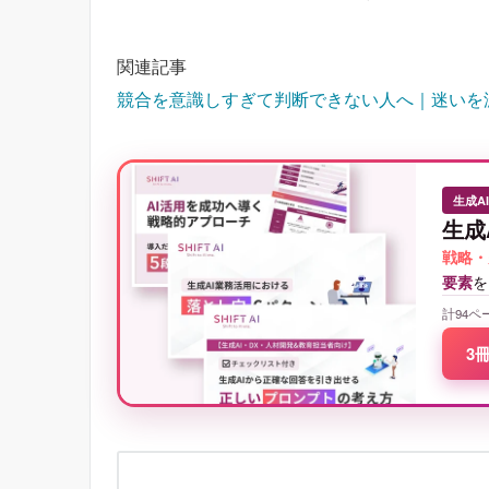
関連記事
競合を意識しすぎて判断できない人へ｜迷いを
生成A
生成
戦略・
要素
を
計94ペ
3