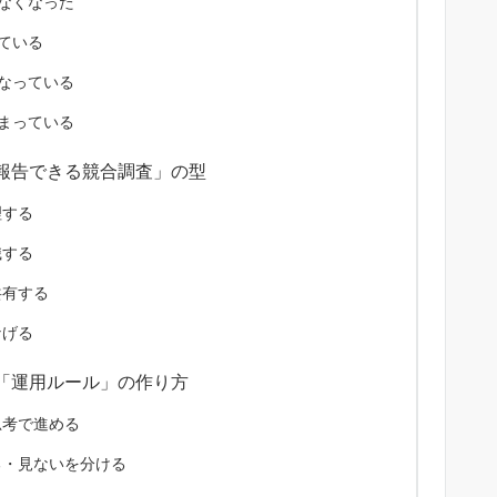
なくなった
ている
なっている
まっている
報告できる競合調査」の型
理する
識する
共有する
なげる
「運用ルール」の作り方
思考で進める
る・見ないを分ける