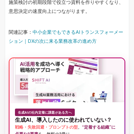
施策検討の初期段階で役立つ資料を作りやすくなり、
意思決定の速度向上につながります。
関連記事：
中小企業でもできるAIトランスフォーメー
ション｜DXの次に来る業務改革の進め方
生成AIの社内定着に課題がある方へ
生成AI、導入したのに使われていない？
戦略・失敗回避・プロンプトの型
。
“定着する組織”に
必要な3要素
を、無料の3冊に。