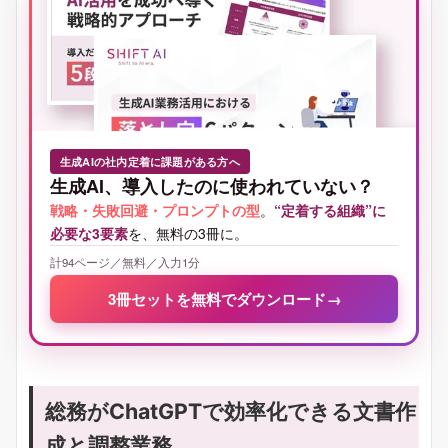
生成AIの社内定着に課題がある方へ
生成AI、導入したのに使われていない？
戦略・失敗回避・プロンプトの型
。
“定着する組織”に
必要な3要素
を、無料の3冊に。
計94ページ／無料／入力1分
3冊セットを無料でダウンロード
→
総務がChatGPTで効率化できる文書作
成と調整業務