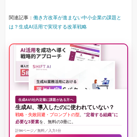
関連記事：
働き方改革が進まない中小企業の課題と
は？生成AI活用で実現する改革戦略
生成AIの社内定着に課題がある方へ
生成AI、導入したのに使われていない？
戦略・失敗回避・プロンプトの型
。
“定着する組織”に
必要な3要素
を、無料の3冊に。
計94ページ／無料／入力1分