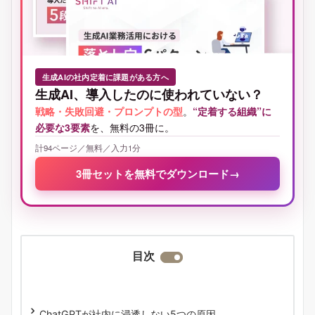
生成AIの社内定着に課題がある方へ
生成AI、導入したのに使われていない？
戦略・失敗回避・プロンプトの型
。
“定着する組織”に
必要な3要素
を、無料の3冊に。
計94ページ／無料／入力1分
3冊セットを無料でダウンロード
→
目次
ChatGPTが社内に浸透しない5つの原因