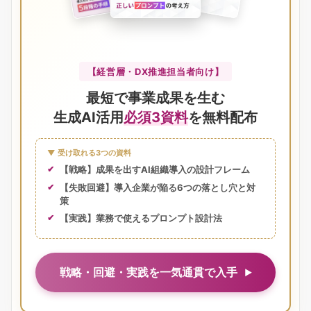
【経営層・DX推進担当者向け】
最短で事業成果を生む
生成AI活用
必須3資料
を無料配布
▼ 受け取れる3つの資料
【戦略】成果を出すAI組織導入の設計フレーム
【失敗回避】導入企業が陥る6つの落とし穴と対
策
【実践】業務で使えるプロンプト設計法
戦略・回避・実践を一気通貫で入手