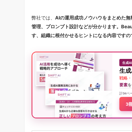
弊社では、
AIの運用成功ノウハウをまとめた
管理、プロンプト設計などが分かります。Beaut
す、組織に根付かせるヒントになる内容ですの
生成A
生成
戦略・
要素
を
計94ペ
3