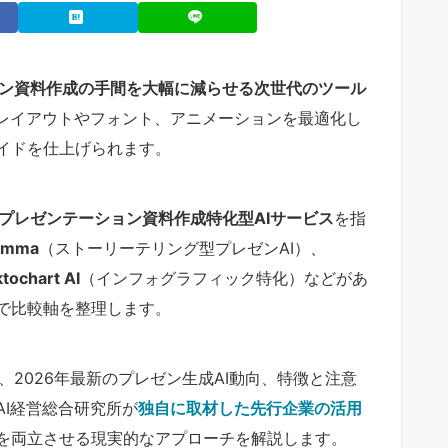
ョン資料作成の手間を大幅に減らせる次世代のツール
でレイアウトやフォント、アニメーションを最適化し
イドを仕上げられます。
プレゼンテーション資料作成特化型AIサービス
を指
amma
（ストーリーテリング型プレゼンAI）、
ktochart AI
（インフォグラフィック特化）などがあ
で比較軸を整理します。
プラン、2026年最新のプレゼン生成AI動向、特徴と注意
I経営総合研究所が
独自に取材した先行企業の活用
を両立させる現実的なアプローチを解説します。