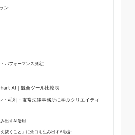
プラン
析・パフォーマンス測定）
iktochart AI｜競合ツール比較表
ン・毛利・友常法律事務所に学ぶクリエイティ
み出すAI活用
え抜くこと」に余白を生み出すAI設計