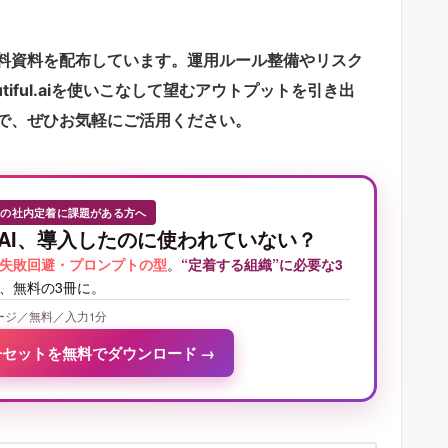
無料資料を配布しています。運用ルール整備やリスク
iful.aiを使いこなして望むアウトプットを引き出
で、ぜひお気軽にご活用ください。
Iの社内定着に課題がある方へ
AI、導入したのに使われていない？
失敗回避・プロンプトの型
。
“定着する組織”に必要な3
、無料の3冊に。
ージ／無料／入力1分
冊セットを無料でダウンロード
→