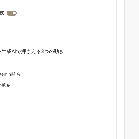
次
レゼン生成AIで押さえる3つの動き
のGemini統合
の拡充