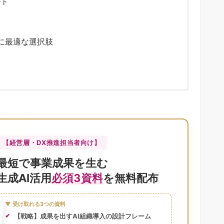
ート
）
に最適な選択肢
【経営層・DX推進担当者向け】
最短で事業成果を生む
生成AI活用
必須3資料
を無料配布
▼ 受け取れる3つの資料
【戦略】成果を出すAI組織導入の設計フレーム