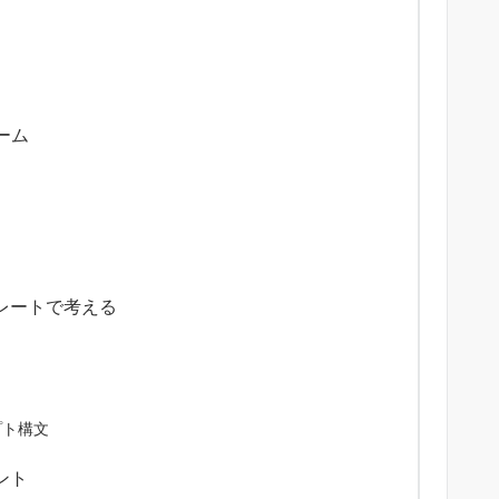
ーム
レートで考える
プト構文
ント