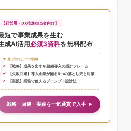
【経営層・DX推進担当者向け】
最短で事業成果を生む
生成AI活用
必須3資料
を無料配布
▼ 受け取れる3つの資料
【戦略】成果を出すAI組織導入の設計フレーム
【失敗回避】導入企業が陥る6つの落とし穴と対策
【実践】業務で使えるプロンプト設計法
戦略・回避・実践を一気通貫で入手