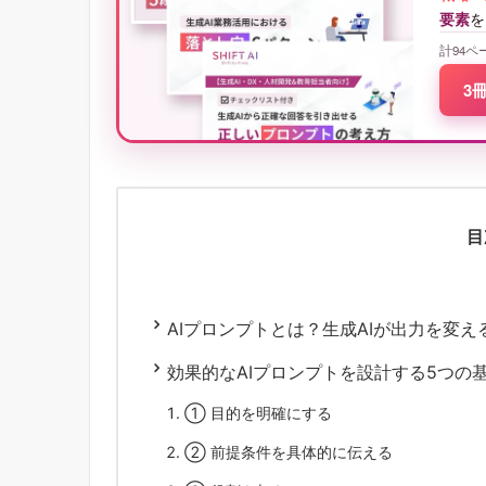
要素
を
計94ペ
3
目
AIプロンプトとは？生成AIが出力を変
効果的なAIプロンプトを設計する5つの
① 目的を明確にする
② 前提条件を具体的に伝える