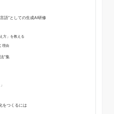
言語”としての生成AI研修
え方」を教える
く理由
法”集
？」
化をつくるには