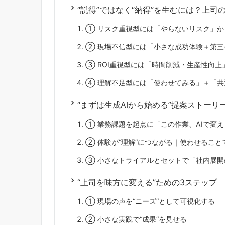
“説得”ではなく“納得”を生むには？上
① リスク重視型には「やらないリスク」か
② 現場不信型には「小さな成功体験＋第三
③ ROI重視型には「時間削減・生産性向上
④ 理解不足型には「使わせてみる」＋「共
“まずは生成AIから始める”提案ストー
① 業務課題を起点に「この作業、AIで変
② 体験が“理解”につながる｜使わせること
③ 小さなトライアルとセットで「社内展開
“上司を味方に変える”ための3ステップ
① 現場の声を“ニーズ”として可視化する
② 小さな実践で“成果”を見せる