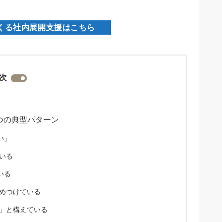
くる社内展開支援はこちら
次
5つの典型パターン
い」
いる
いる
めつけている
」と構えている