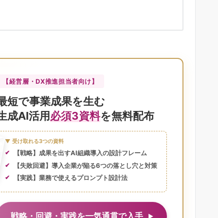
【経営層・DX推進担当者向け】
最短で事業成果を生む
生成AI活用
必須3資料
を無料配布
▼ 受け取れる3つの資料
【戦略】成果を出すAI組織導入の設計フレーム
【失敗回避】導入企業が陥る6つの落とし穴と対策
【実践】業務で使えるプロンプト設計法
戦略・回避・実践を一気通貫で入手