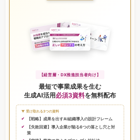
【経営層・DX推進担当者向け】
最短で事業成果を生む
生成AI活用
必須3資料
を無料配布
▼ 受け取れる3つの資料
【戦略】成果を出すAI組織導入の設計フレーム
【失敗回避】導入企業が陥る6つの落とし穴と対
策