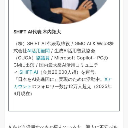
SHIFT AI代表 木内翔大
（株）SHIFT AI 代表取締役 / GMO AI & Web3株
式会社
AI活用顧問
/ 生成AI活用普及協会
（GUGA）
協議員
/ Microsoft Copilot+ PCの
CMに出演 / 国内最大級AI活用コミュニテ
ィ
SHIFT AI
（会員20,000人超）を運営。
『日本をAI先進国に』実現のために活動中。
Xア
カウント
のフォロワー数は12万人超え（2025年
6月現在）
AIをどう活用すべきか悩んでいる方、導入に不安があ