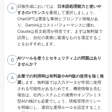
日報作成においては、
日本語処理能力と使いや
A
すさのバランス
を重視して選択しましょう。
ChatGPTは豊富な事例とプロンプト情報があ
り、Geminiはコストパフォーマンスに優れ、
Claudeは長文処理が得意です。まずは無料版で
試用し、自社の業務に最適なものを選定するこ
とをおすすめします。
AIツールを使うとセキュリティ上の問題はあり
Q
ませんか？
企業での利用時は有料版やAPI版の使用を強く推
A
奨
します。無料版では入力データが学習に使用
される可能性があるためです。機密情報を含む
場合は、社内システムとの連携やオンプレミス
型AIの検討も必要でしょう。情報管理ポリシー
を明確にし、適切な運用ルールを設定すること