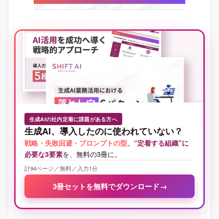
生成AIの社内定着に課題がある方へ
生成AI、導入したのに使われていない？
戦略・失敗回避・プロンプトの型
。
“定着する組織”に
必要な3要素
を、無料の3冊に。
計94ページ／無料／入力1分
3冊セットを無料でダウンロード
→