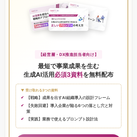
【経営層・DX推進担当者向け】
最短で事業成果を生む
生成AI活用
必須3資料
を無料配布
▼ 受け取れる3つの資料
【戦略】成果を出すAI組織導入の設計フレーム
【失敗回避】導入企業が陥る6つの落とし穴と対
策
【実践】業務で使えるプロンプト設計法