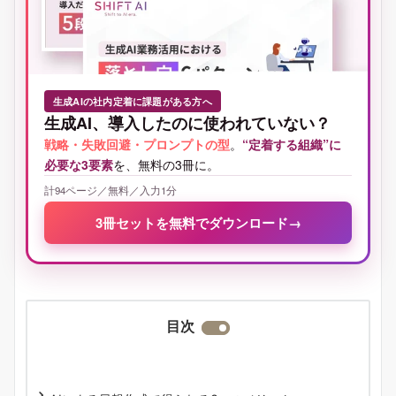
生成AIの社内定着に課題がある方へ
生成AI、導入したのに使われていない？
戦略・失敗回避・プロンプトの型
。
“定着する組織”に
必要な3要素
を、無料の3冊に。
計94ページ／無料／入力1分
3冊セットを無料でダウンロード
→
目次