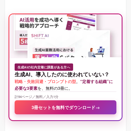
生成AIの社内定着に課題がある方へ
生成AI、導入したのに使われていない？
戦略・失敗回避・プロンプトの型
。
“定着する組織”に
必要な3要素
を、無料の3冊に。
計94ページ／無料／入力1分
3冊セットを無料でダウンロード
→