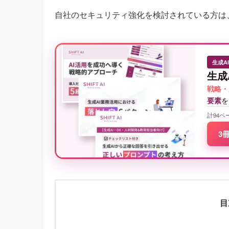
自社のセキュリティ強化を検討されている方は
生成A
生成
戦略・
要素
を
計94ペ
3
目