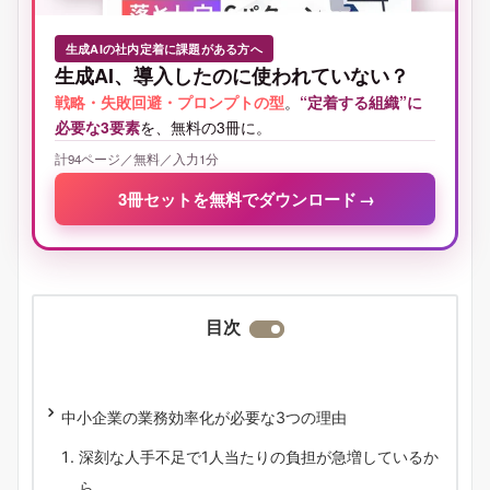
生成AIの社内定着に課題がある方へ
生成AI、導入したのに使われていない？
戦略・失敗回避・プロンプトの型
。
“定着する組織”に
必要な3要素
を、無料の3冊に。
計94ページ／無料／入力1分
3冊セットを無料でダウンロード
→
目次
中小企業の業務効率化が必要な3つの理由
深刻な人手不足で1人当たりの負担が急増しているか
ら