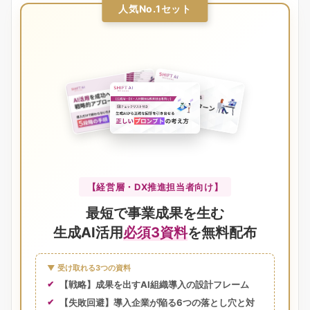
人気No.1セット
【経営層・DX推進担当者向け】
最短で事業成果を生む
生成AI活用
必須3資料
を無料配布
▼ 受け取れる3つの資料
【戦略】成果を出すAI組織導入の設計フレーム
【失敗回避】導入企業が陥る6つの落とし穴と対