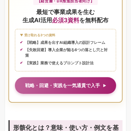
【経営層・DX推進担当者向け】
最短で事業成果を生む
生成AI活用
必須3資料
を無料配布
▼ 受け取れる3つの資料
【戦略】成果を出すAI組織導入の設計フレーム
【失敗回避】導入企業が陥る6つの落とし穴と対
策
【実践】業務で使えるプロンプト設計法
戦略・回避・実践を一気通貫で入手
形骸化とは？意味・使い方・例文を基