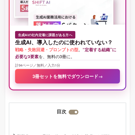
生成AIの社内定着に課題がある方へ
生成AI、導入したのに使われていない？
戦略・失敗回避・プロンプトの型
。
“定着する組織”に
必要な3要素
を、無料の3冊に。
計94ページ／無料／入力1分
3冊セットを無料でダウンロード
→
目次